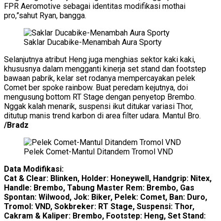
FPR Aeromotive sebagai identitas modifikasi mothai
pro,”sahut Ryan, bangga.
Saklar Ducabike-Menambah Aura Sporty
Selanjutnya atribut Heng juga menghias sektor kaki kaki,
khususnya dalam mengganti kinerja set stand dan footstep
bawaan pabrik, kelar set rodanya mempercayakan pelek
Comet ber spoke rainbow. Buat peredam kejutnya, doi
mengusung bottom RT Stage dengan penyetop Brembo.
Nggak kalah menarik, suspensi ikut ditukar variasi Thor,
ditutup manis trend karbon di area filter udara. Mantul Bro.
/Bradz
Pelek Comet-Mantul Ditandem Tromol VND
Data Modifikasi:
Cat & Clear: Blinken, Holder: Honeywell, Handgrip: Nitex,
Handle: Brembo, Tabung Master Rem: Brembo, Gas
Spontan: Wilwood, Jok: Biker, Pelek: Comet, Ban: Duro,
Tromol: VND, Sokbreker: RT Stage, Suspensi: Thor,
Cakram & Kaliper: Brembo, Footstep: Heng, Set Stand: