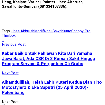
Heng, Knalpot: Variasi, Painter: Jhee Airbrush,
Sawahlunto-Sumbar (081334107336).
Tags:
Jhee Airbrush
Modifikasi Sawahlunto
Scoopy Pro
Thailook
Previous Post
Kabar Baik Untuk Pahlawan Kita Dari Yamaha
Jawa Barat, Ada CSR Di 3 Rumah Sakit Hingga
Program Service & Pergantian Oli Gratis
Next Post
Alhamdulillah, Telah Lahir Puteri Kedua Dian Tito
Motostylerz & Eka Saputri (25 April 2020)-
Palembang
Next Post