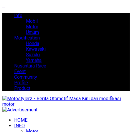
Info
Mobil
Motor
Umum
Modification
Honda
Kawasaki
Suzuki
Yamaha
Nusantara Race
Event
Community
Profile
Product
HOME
INFO
Motor