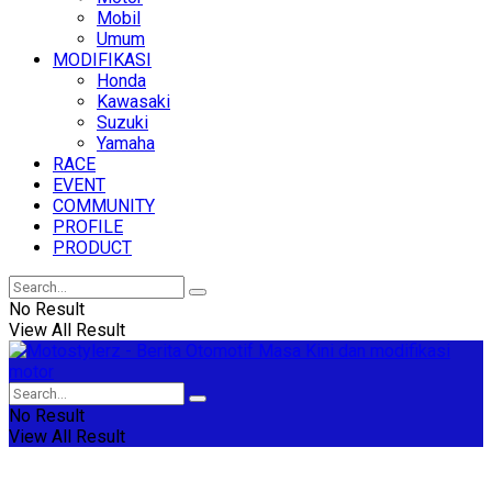
Mobil
Umum
MODIFIKASI
Honda
Kawasaki
Suzuki
Yamaha
RACE
EVENT
COMMUNITY
PROFILE
PRODUCT
No Result
View All Result
No Result
View All Result