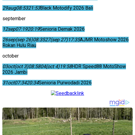
29
aug
08:53
21:53
Black Motodify 2026 Bali
september
12
sep
07:19
20:19
Senioria Demak 2026
26
sep
(sep 26)
08:35
27
(sep 27)
17:35
AJMR Motoshow 2026
Rokan Hulu Riau
october
03
oct
(oct 3)
08:58
04
(oct 4)
19:58
HDR Speed88 MotoShow
2026 Jambi
31
oct
07:34
20:34
Senioria Purwodadi 2026