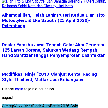
Alhamdulillah, Telah Lahir Puteri Kedua Dian Tito
Motostylerz & Eka Saputri (25 April 2020)-
Palembang
Dealer Yamaha Jawa Tengah Gelar Aksi Generasi
125 Lawan Corona, Salurkan Wedang Rempah,
Hand Sanitizer Hingga Penyemprotan Disinfektan
Modifikasi Ninja “2013-Cianjur: Kental Racing
Style Thailand, Mutlak Jadi Kebangaan
Please
login
to join discussion
august
08
aug
08:11
16:11
Black AutoBattle 2026 Solo