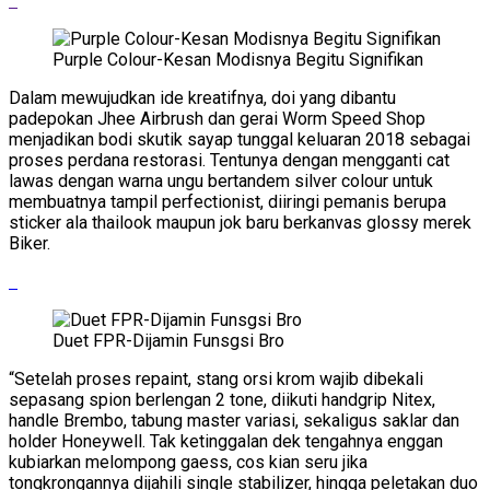
Purple Colour-Kesan Modisnya Begitu Signifikan
Dalam mewujudkan ide kreatifnya, doi yang dibantu
padepokan Jhee Airbrush dan gerai Worm Speed Shop
menjadikan bodi skutik sayap tunggal keluaran 2018 sebagai
proses perdana restorasi. Tentunya dengan mengganti cat
lawas dengan warna ungu bertandem silver colour untuk
membuatnya tampil perfectionist, diiringi pemanis berupa
sticker ala thailook maupun jok baru berkanvas glossy merek
Biker.
Duet FPR-Dijamin Funsgsi Bro
“Setelah proses repaint, stang orsi krom wajib dibekali
sepasang spion berlengan 2 tone, diikuti handgrip Nitex,
handle Brembo, tabung master variasi, sekaligus saklar dan
holder Honeywell. Tak ketinggalan dek tengahnya enggan
kubiarkan melompong gaess, cos kian seru jika
tongkrongannya dijahili single stabilizer, hingga peletakan duo