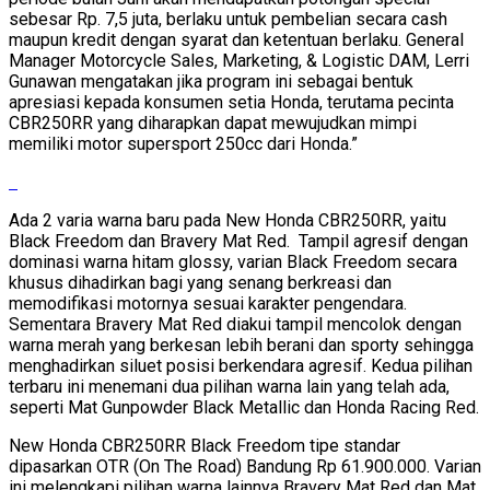
sebesar Rp. 7,5 juta, berlaku untuk pembelian secara cash
maupun kredit dengan syarat dan ketentuan berlaku. General
Manager Motorcycle Sales, Marketing, & Logistic DAM, Lerri
Gunawan mengatakan jika program ini sebagai bentuk
apresiasi kepada konsumen setia Honda, terutama pecinta
CBR250RR yang diharapkan dapat mewujudkan mimpi
memiliki motor supersport 250cc dari Honda.”
Ada 2 varia warna baru pada New Honda CBR250RR, yaitu
Black Freedom dan Bravery Mat Red. Tampil agresif dengan
dominasi warna hitam glossy, varian Black Freedom secara
khusus dihadirkan bagi yang senang berkreasi dan
memodifikasi motornya sesuai karakter pengendara.
Sementara Bravery Mat Red diakui tampil mencolok dengan
warna merah yang berkesan lebih berani dan sporty sehingga
menghadirkan siluet posisi berkendara agresif. Kedua pilihan
terbaru ini menemani dua pilihan warna lain yang telah ada,
seperti Mat Gunpowder Black Metallic dan Honda Racing Red.
New Honda CBR250RR Black Freedom tipe standar
dipasarkan OTR (On The Road) Bandung Rp 61.900.000. Varian
ini melengkapi pilihan warna lainnya Bravery Mat Red dan Mat