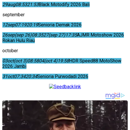
29
aug
08:53
21:53
Black Motodify 2026 Bali
september
12
sep
07:19
20:19
Senioria Demak 2026
26
sep
(sep 26)
08:35
27
(sep 27)
17:35
AJMR Motoshow 2026
Rokan Hulu Riau
october
03
oct
(oct 3)
08:58
04
(oct 4)
19:58
HDR Speed88 MotoShow
2026 Jambi
31
oct
07:34
20:34
Senioria Purwodadi 2026