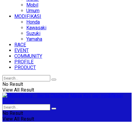
Mobil
Umum
MODIFIKASI
Honda
Kawasaki
Suzuki
Yamaha
RACE
EVENT
COMMUNITY
PROFILE
PRODUCT
No Result
View All Result
No Result
View All Result