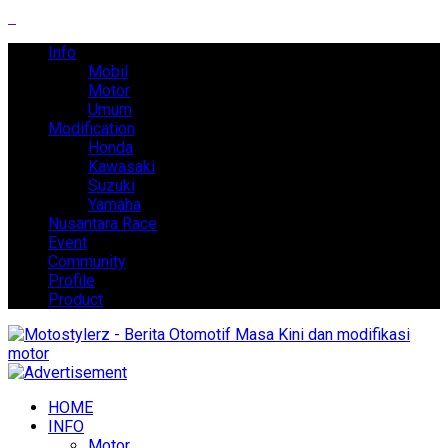
Info
Mobil
Motor
Umum
Modification
Honda
Kawasaki
Suzuki
Yamaha
Nusantara Race
Event
Community
Profile
Product
HOME
INFO
Motor