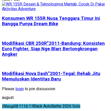
Konsumen WR 155R Nusa Tenggara Timur Ini
Bangga Punya Dream Bike
Modifikasi CBR 250R”2011-Bandung: Konsisten
Euro Fighter, Siap Nge Blarr Bertongkrongan
Angker
Modifikasi Nova Dash”2001-Tegal: Rehab Jitu
Memuluskan Identitas Baru
Please
login
to join discussion
august
08
aug
08:11
16:11
Black AutoBattle 2026 Solo