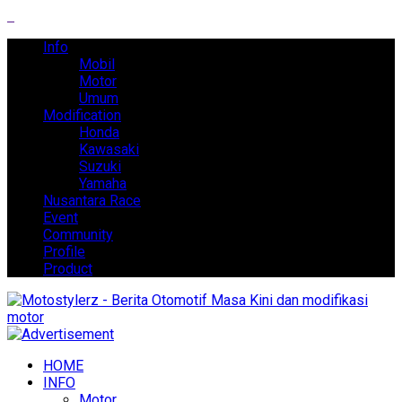
Info
Mobil
Motor
Umum
Modification
Honda
Kawasaki
Suzuki
Yamaha
Nusantara Race
Event
Community
Profile
Product
HOME
INFO
Motor