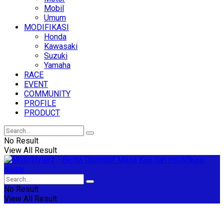
Mobil
Umum
MODIFIKASI
Honda
Kawasaki
Suzuki
Yamaha
RACE
EVENT
COMMUNITY
PROFILE
PRODUCT
No Result
View All Result
No Result
View All Result