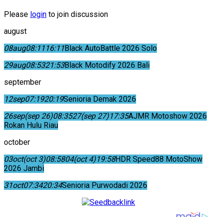
Please
login
to join discussion
august
08
aug
08:11
16:11
Black AutoBattle 2026 Solo
29
aug
08:53
21:53
Black Motodify 2026 Bali
september
12
sep
07:19
20:19
Senioria Demak 2026
26
sep
(sep 26)
08:35
27
(sep 27)
17:35
AJMR Motoshow 2026
Rokan Hulu Riau
october
03
oct
(oct 3)
08:58
04
(oct 4)
19:58
HDR Speed88 MotoShow
2026 Jambi
31
oct
07:34
20:34
Senioria Purwodadi 2026