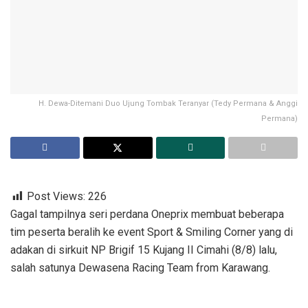
H. Dewa-Ditemani Duo Ujung Tombak Teranyar (Tedy Permana & Anggi
Permana)
Post Views:
226
Gagal tampilnya seri perdana Oneprix membuat beberapa
tim peserta beralih ke event Sport & Smiling Corner yang di
adakan di sirkuit NP Brigif 15 Kujang II Cimahi (8/8) lalu,
salah satunya Dewasena Racing Team from Karawang.