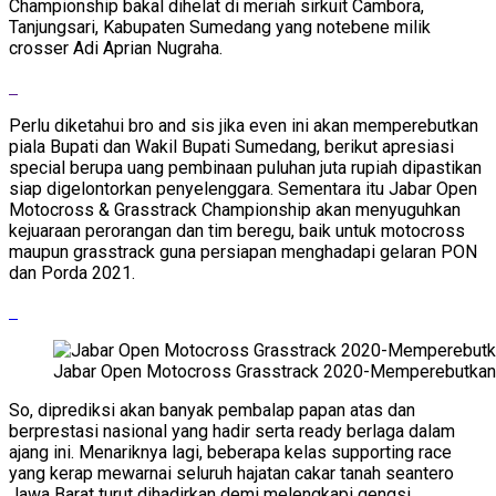
Championship bakal dihelat di meriah sirkuit Cambora,
Tanjungsari, Kabupaten Sumedang yang notebene milik
crosser Adi Aprian Nugraha.
Perlu diketahui bro and sis jika even ini akan memperebutkan
piala Bupati dan Wakil Bupati Sumedang, berikut apresiasi
special berupa uang pembinaan puluhan juta rupiah dipastikan
siap digelontorkan penyelenggara. Sementara itu Jabar Open
Motocross & Grasstrack Championship akan menyuguhkan
kejuaraan perorangan dan tim beregu, baik untuk motocross
maupun grasstrack guna persiapan menghadapi gelaran PON
dan Porda 2021.
Jabar Open Motocross Grasstrack 2020-Memperebutkan
So, diprediksi akan banyak pembalap papan atas dan
berprestasi nasional yang hadir serta ready berlaga dalam
ajang ini. Menariknya lagi, beberapa kelas supporting race
yang kerap mewarnai seluruh hajatan cakar tanah seantero
Jawa Barat turut dihadirkan demi melengkapi gengsi