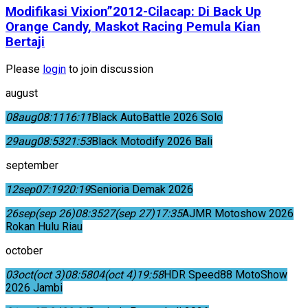
Modifikasi Vixion”2012-Cilacap: Di Back Up
Orange Candy, Maskot Racing Pemula Kian
Bertaji
Please
login
to join discussion
august
08
aug
08:11
16:11
Black AutoBattle 2026 Solo
29
aug
08:53
21:53
Black Motodify 2026 Bali
september
12
sep
07:19
20:19
Senioria Demak 2026
26
sep
(sep 26)
08:35
27
(sep 27)
17:35
AJMR Motoshow 2026
Rokan Hulu Riau
october
03
oct
(oct 3)
08:58
04
(oct 4)
19:58
HDR Speed88 MotoShow
2026 Jambi