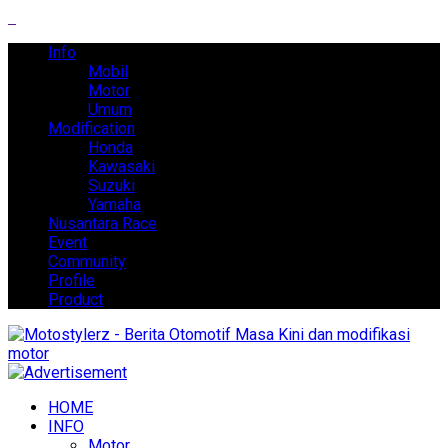
Info
Mobil
Motor
Umum
Modification
Honda
Kawasaki
Suzuki
Yamaha
Nusantara Race
Event
Community
Profile
Product
HOME
INFO
Motor