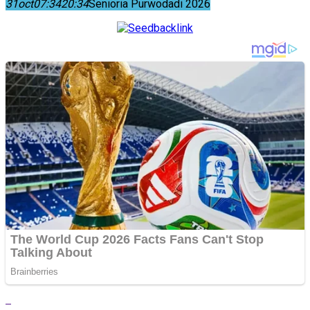
31
oct
07:34
20:34
Senioria Purwodadi 2026