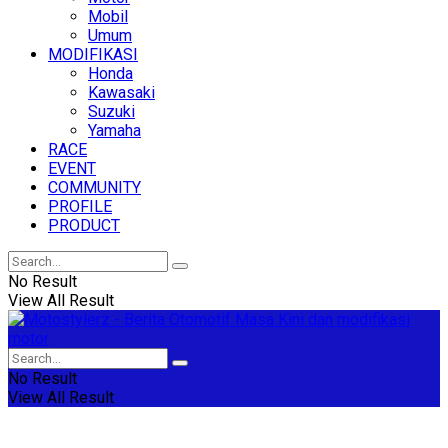
Mobil
Umum
MODIFIKASI
Honda
Kawasaki
Suzuki
Yamaha
RACE
EVENT
COMMUNITY
PROFILE
PRODUCT
No Result
View All Result
No Result
View All Result