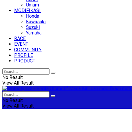
Umum
MODIFIKASI
Honda
Kawasaki
Suzuki
Yamaha
RACE
EVENT
COMMUNITY
PROFILE
PRODUCT
No Result
View All Result
No Result
View All Result