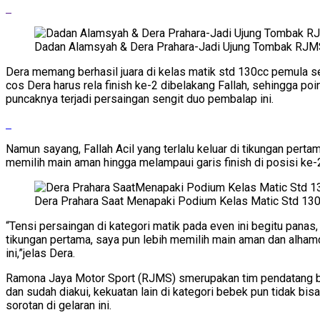
Dadan Alamsyah & Dera Prahara-Jadi Ujung Tombak RJ
Dera memang berhasil juara di kelas matik std 130cc pemula se
cos Dera harus rela finish ke-2 dibelakang Fallah, sehingga p
puncaknya terjadi persaingan sengit duo pembalap ini.
Namun sayang, Fallah Acil yang terlalu keluar di tikungan pert
memilih main aman hingga melampaui garis finish di posisi ke
Dera Prahara Saat Menapaki Podium Kelas Matic Std 130c
“Tensi persaingan di kategori matik pada even ini begitu pana
tikungan pertama, saya pun lebih memilih main aman dan alha
ini,”jelas Dera.
Ramona Jaya Motor Sport (RJMS) smerupakan tim pendatang baru
dan sudah diakui, kekuatan lain di kategori bebek pun tidak b
sorotan di gelaran ini.