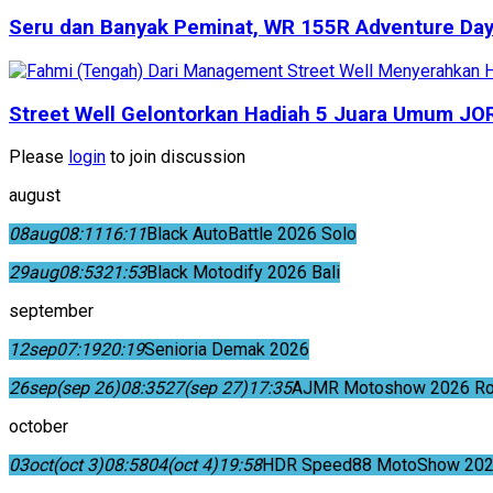
Seru dan Banyak Peminat, WR 155R Adventure Day
Street Well Gelontorkan Hadiah 5 Juara Umum JO
Please
login
to join discussion
august
08
aug
08:11
16:11
Black AutoBattle 2026 Solo
29
aug
08:53
21:53
Black Motodify 2026 Bali
september
12
sep
07:19
20:19
Senioria Demak 2026
26
sep
(sep 26)
08:35
27
(sep 27)
17:35
AJMR Motoshow 2026 Rok
october
03
oct
(oct 3)
08:58
04
(oct 4)
19:58
HDR Speed88 MotoShow 202