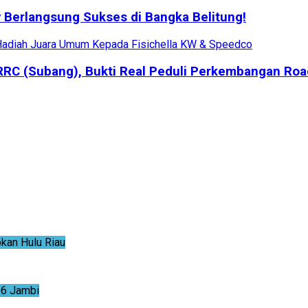
 Berlangsung Sukses di Bangka Belitung!
RRC (Subang), Bukti Real Peduli Perkembangan Roa
an Hulu Riau
6 Jambi