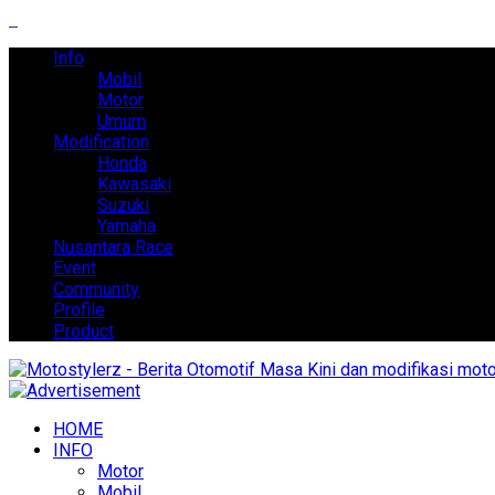
Info
Mobil
Motor
Umum
Modification
Honda
Kawasaki
Suzuki
Yamaha
Nusantara Race
Event
Community
Profile
Product
HOME
INFO
Motor
Mobil