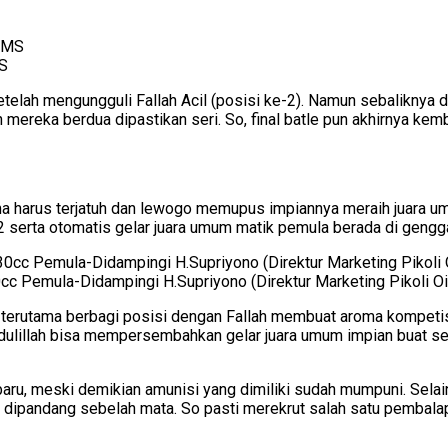
MS
telah mengungguli Fallah Acil (posisi ke-2). Namun sebaliknya d
oin mereka berdua dipastikan seri. So, final batle pun akhirnya 
ama harus terjatuh dan lewogo memupus impiannya meraih juara umu
-2 serta otomatis gelar juara umum matik pemula berada di geng
c Pemula-Didampingi H.Supriyono (Direktur Marketing Pikoli Oi
s, terutama berbagi posisi dengan Fallah membuat aroma kompetis
mdulillah bisa mempersembahkan gelar juara umum impian buat 
, meski demikian amunisi yang dimiliki sudah mumpuni. Selain D
isa dipandang sebelah mata. So pasti merekrut salah satu pemba