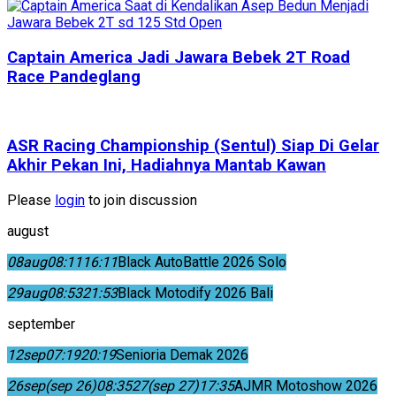
Captain America Jadi Jawara Bebek 2T Road
Race Pandeglang
ASR Racing Championship (Sentul) Siap Di Gelar
Akhir Pekan Ini, Hadiahnya Mantab Kawan
Please
login
to join discussion
august
08
aug
08:11
16:11
Black AutoBattle 2026 Solo
29
aug
08:53
21:53
Black Motodify 2026 Bali
september
12
sep
07:19
20:19
Senioria Demak 2026
26
sep
(sep 26)
08:35
27
(sep 27)
17:35
AJMR Motoshow 2026