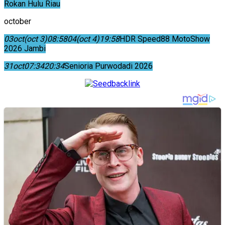
Rokan Hulu Riau
october
03
oct
(oct 3)
08:58
04
(oct 4)
19:58
HDR Speed88 MotoShow
2026 Jambi
31
oct
07:34
20:34
Senioria Purwodadi 2026