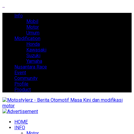
Info
Mobil
Motor
Umum
Modification
Honda
Kawasaki
Suzuki
Yamaha
Nusantara Race
Event
Community
Profile
Product
HOME
INFO
Motor