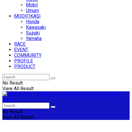
Mobil
Umum
MODIFIKASI
Honda
Kawasaki
Suzuki
Yamaha
RACE
EVENT
COMMUNITY
PROFILE
PRODUCT
No Result
View All Result
No Result
View All Result