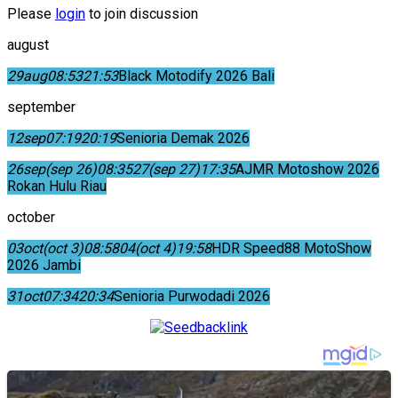
Please
login
to join discussion
august
29
aug
08:53
21:53
Black Motodify 2026 Bali
september
12
sep
07:19
20:19
Senioria Demak 2026
26
sep
(sep 26)
08:35
27
(sep 27)
17:35
AJMR Motoshow 2026
Rokan Hulu Riau
october
03
oct
(oct 3)
08:58
04
(oct 4)
19:58
HDR Speed88 MotoShow
2026 Jambi
31
oct
07:34
20:34
Senioria Purwodadi 2026