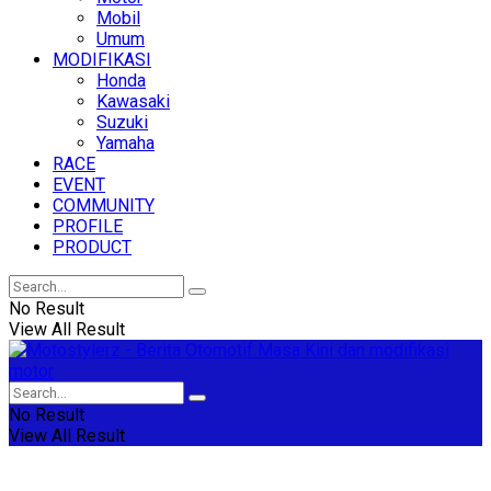
Mobil
Umum
MODIFIKASI
Honda
Kawasaki
Suzuki
Yamaha
RACE
EVENT
COMMUNITY
PROFILE
PRODUCT
No Result
View All Result
No Result
View All Result