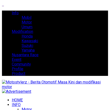
Info
Mobil
Motor
Umum
Modification
Honda
Kawasaki
Suzuki
Yamaha
Nusantara Race
Event
Community
Profile
Product
HOME
INFO
Motor