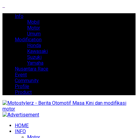
Info
Mobil
Motor
Umum
Modification
Honda
Kawasaki
Suzuki
Yamaha
Nusantara Race
Event
Community
Profile
Product
HOME
INFO
Motor