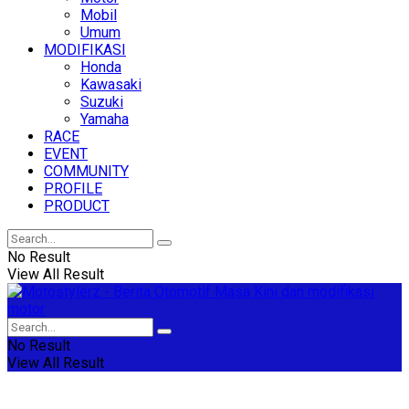
Mobil
Umum
MODIFIKASI
Honda
Kawasaki
Suzuki
Yamaha
RACE
EVENT
COMMUNITY
PROFILE
PRODUCT
No Result
View All Result
No Result
View All Result