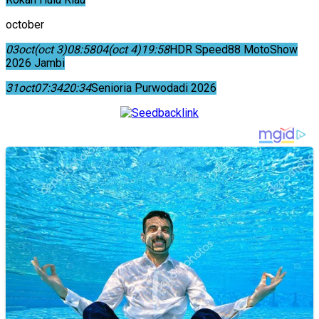
october
03
oct
(oct 3)
08:58
04
(oct 4)
19:58
HDR Speed88 MotoShow
2026 Jambi
31
oct
07:34
20:34
Senioria Purwodadi 2026