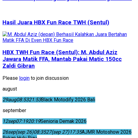
Hasil Juara HBX Fun Race TWH (Sentul)
HBX TWH Fun Race (Sentul): M. Abdul Aziz
Jawara Matik FFA, Mantab Pakai Matic 150cc
Zaldi Gibran
Please
login
to join discussion
august
29
aug
08:53
21:53
Black Motodify 2026 Bali
september
12
sep
07:19
20:19
Senioria Demak 2026
26
sep
(sep 26)
08:35
27
(sep 27)
17:35
AJMR Motoshow 2026
Rokan Hulu Riau