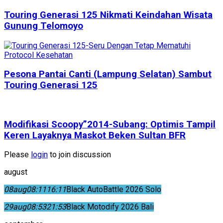
Touring Generasi 125 Nikmati Keindahan Wisata
Gunung Telomoyo
Pesona Pantai Canti (Lampung Selatan) Sambut
Touring Generasi 125
Modifikasi Scoopy”2014-Subang: Optimis Tampil
Keren Layaknya Maskot Beken Sultan BFR
Please
login
to join discussion
august
08
aug
08:11
16:11
Black AutoBattle 2026 Solo
29
aug
08:53
21:53
Black Motodify 2026 Bali