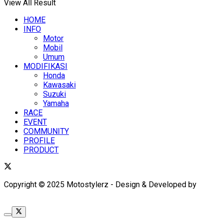
View All Result
HOME
INFO
Motor
Mobil
Umum
MODIFIKASI
Honda
Kawasaki
Suzuki
Yamaha
RACE
EVENT
COMMUNITY
PROFILE
PRODUCT
Copyright © 2025 Motostylerz - Design & Developed by
XUANTUM