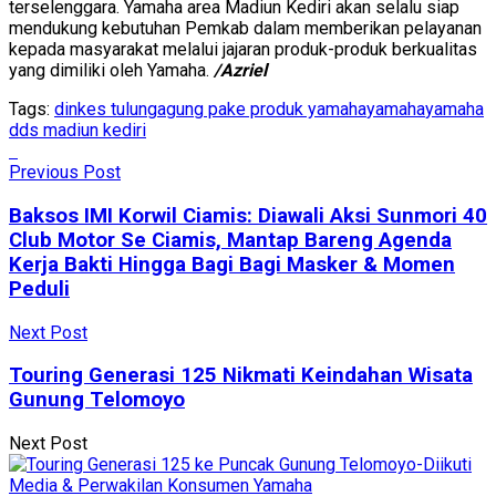
terselenggara. Yamaha area Madiun Kediri akan selalu siap
mendukung kebutuhan Pemkab dalam memberikan pelayanan
kepada masyarakat melalui jajaran produk-produk berkualitas
yang dimiliki oleh Yamaha.
/Azriel
Tags:
dinkes tulungagung pake produk yamaha
yamaha
yamaha
dds madiun kediri
Previous Post
Baksos IMI Korwil Ciamis: Diawali Aksi Sunmori 40
Club Motor Se Ciamis, Mantap Bareng Agenda
Kerja Bakti Hingga Bagi Bagi Masker & Momen
Peduli
Next Post
Touring Generasi 125 Nikmati Keindahan Wisata
Gunung Telomoyo
Next Post