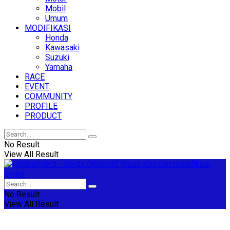
Mobil
Umum
MODIFIKASI
Honda
Kawasaki
Suzuki
Yamaha
RACE
EVENT
COMMUNITY
PROFILE
PRODUCT
No Result
View All Result
No Result
View All Result