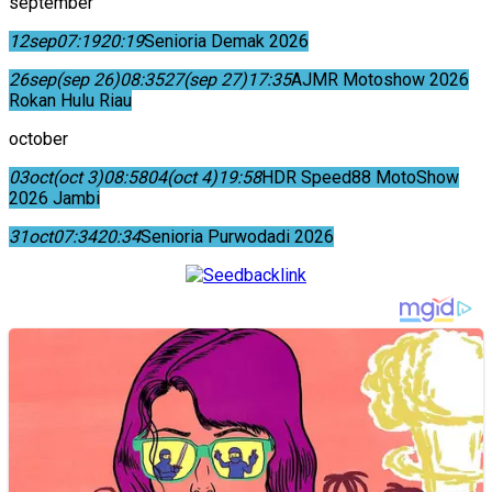
september
12
sep
07:19
20:19
Senioria Demak 2026
26
sep
(sep 26)
08:35
27
(sep 27)
17:35
AJMR Motoshow 2026
Rokan Hulu Riau
october
03
oct
(oct 3)
08:58
04
(oct 4)
19:58
HDR Speed88 MotoShow
2026 Jambi
31
oct
07:34
20:34
Senioria Purwodadi 2026