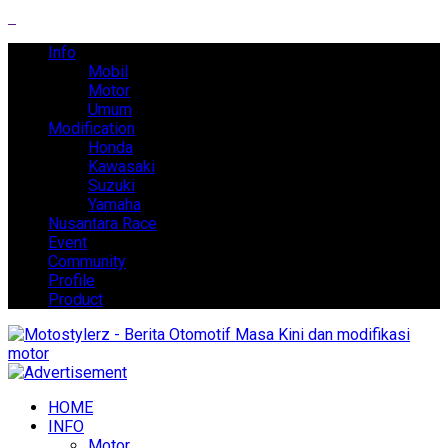
Info
Mobil
Motor
Umum
Modification
Honda
Kawasaki
Suzuki
Yamaha
Nusantara Race
Event
Community
Profile
Product
HOME
INFO
Motor