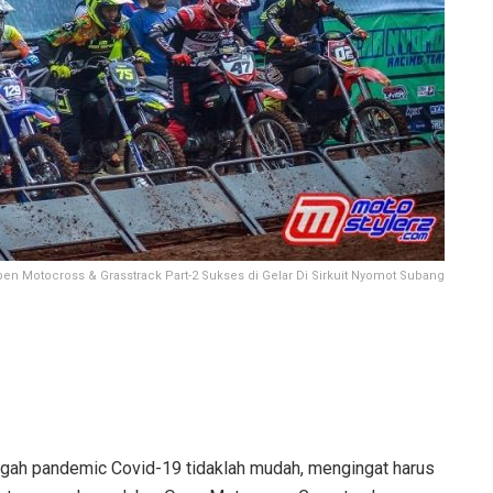
en Motocross & Grasstrack Part-2 Sukses di Gelar Di Sirkuit Nyomot Subang
gah pandemic Covid-19 tidaklah mudah, mengingat harus