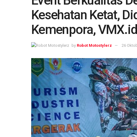
Event Berkualitas D
Kesehatan Ketat, D
Kemenpora, VMX.i
by
Robot Motostylerz
26 Okto