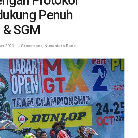
engan Protokol
idukung Penuh
d & SGM
ber 2020
in
Grasstrack
,
Nusantara Race