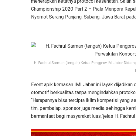
menerapkan ketatnya protocol kesehatan. Salah 
Championship 2020 Part 2 – Piala Menpora Republ
Nyomot Serang Panjang, Subang, Jawa Barat pada
H. Fachrul Sarman (tengah) Ketua Pengprov IMI Jabar Didamp
Event apik kemasan IMI Jabar ini layak dijadika
otomotif berkualitas tanpa mengindahkan protoko
“Harapannya bisa tercipta iklim kompetisi yang se
tim, pembalap, sponsor juga media sehingga kembal
bermanfaat bagi masyarakat luas,”jelas H. Fachru