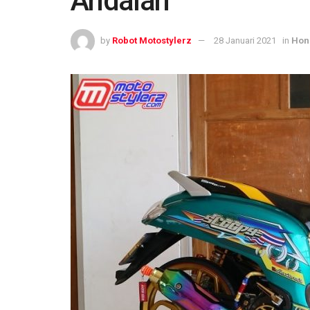
Andalan
by
Robot Motostylerz
28 Januari 2021
in
Hon