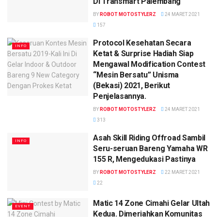
Di Transmart Palembang
BY
ROBOT MOTOSTYLERZ
24 MARET 2021
157
Protocol Kesehatan Secara
INFO
Ketat & Surprise Hadiah Siap
Mengawal Modification Contest
“Mesin Bersatu” Unisma
(Bekasi) 2021, Berikut
Penjelasannya.
BY
ROBOT MOTOSTYLERZ
24 MARET 2021
313
Asah Skill Riding Offroad Sambil
INFO
Seru-seruan Bareng Yamaha WR
155 R, Mengedukasi Pastinya
BY
ROBOT MOTOSTYLERZ
22 MARET 2021
22
Matic 14 Zone Cimahi Gelar Ultah
EVENT
Kedua. Dimeriahkan Komunitas