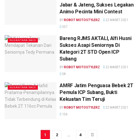
Jabar & Jateng, Sukses Legakan
Animo Pecinta Mini Contest
BY
ROBOT MOTOSTYLERZ
22 MARET 2021
357
Bareng RJMS AKTALI, Alfi Husni
NUSANTARA RACE
Sukses Asapi Seniornya Di
Kategori 2T STD Open ICP
Subang
BY
ROBOT MOTOSTYLERZ
22 MARET 2021
58
AMRF Jatim Penguasa Bebek 2T
NUSANTARA RACE
Pemula ICP Subang, Bukti
Kekuatan Tim Teruji
BY
ROBOT MOTOSTYLERZ
22 MARET 2021
154
1
2
…
4