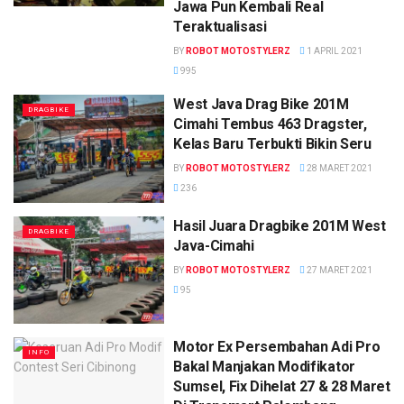
Jawa Pun Kembali Real
Teraktualisasi
BY
ROBOT MOTOSTYLERZ
1 APRIL 2021
995
West Java Drag Bike 201M
DRAGBIKE
Cimahi Tembus 463 Dragster,
Kelas Baru Terbukti Bikin Seru
BY
ROBOT MOTOSTYLERZ
28 MARET 2021
236
Hasil Juara Dragbike 201M West
DRAGBIKE
Java-Cimahi
BY
ROBOT MOTOSTYLERZ
27 MARET 2021
95
Motor Ex Persembahan Adi Pro
INFO
Bakal Manjakan Modifikator
Sumsel, Fix Dihelat 27 & 28 Maret