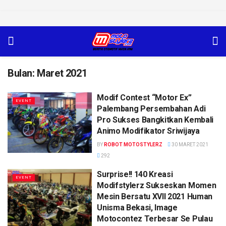
Bulan:
Maret 2021
Modif Contest “Motor Ex”
EVENT
Palembang Persembahan Adi
Pro Sukses Bangkitkan Kembali
Animo Modifikator Sriwijaya
BY
ROBOT MOTOSTYLERZ
30 MARET 2021
292
Surprise!! 140 Kreasi
EVENT
Modifstylerz Sukseskan Momen
Mesin Bersatu XVII 2021 Human
Unisma Bekasi, Image
Motocontez Terbesar Se Pulau