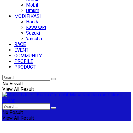
Mobil
Umum
MODIFIKASI
Honda
Kawasaki
Suzuki
Yamaha
RACE
EVENT
COMMUNITY
PROFILE
PRODUCT
No Result
View All Result
No Result
View All Result