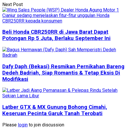
Next Post
Beli Honda CBR250RR di Jawa Barat Dapat
Potongan Rp 5 Juta, Berlaku September Ini
Dafy Daph (Bekasi) Resmikan Pernikahan Bareng
Dedeh Badriah, Siap Romantis & Tetap Eksis Di
Modifikasi
Latber GTX & MX Gunung Bohong Cimahi,
Keseruan Pecinta Garuk Tanah Terobati
Please
login
to join discussion