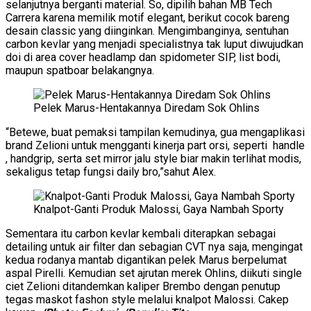
selanjutnya berganti material. So, dipilih bahan MB Tech
Carrera karena memilik motif elegant, berikut cocok bareng
desain classic yang diinginkan. Mengimbanginya, sentuhan
carbon kevlar yang menjadi specialistnya tak luput diwujudkan
doi di area cover headlamp dan spidometer SIP, list bodi,
maupun spatboar belakangnya.
Pelek Marus-Hentakannya Diredam Sok Ohlins
“Betewe, buat pemaksi tampilan kemudinya, gua mengaplikasi
brand Zelioni untuk mengganti kinerja part orsi, seperti handle
, handgrip, serta set mirror jalu style biar makin terlihat modis,
sekaligus tetap fungsi daily bro,”sahut Alex.
Knalpot-Ganti Produk Malossi, Gaya Nambah Sporty
Sementara itu carbon kevlar kembali diterapkan sebagai
detailing untuk air filter dan sebagian CVT nya saja, mengingat
kedua rodanya mantab digantikan pelek Marus berpelumat
aspal Pirelli. Kemudian set ajrutan merek Ohlins, diikuti single
ciet Zelioni ditandemkan kaliper Brembo dengan penutup
tegas maskot fashon style melalui knalpot Malossi. Cakep