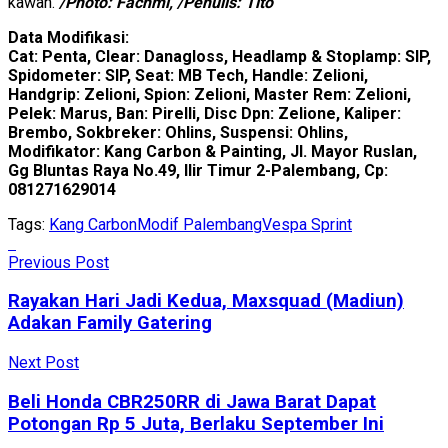
kawan.
/Photo: Fachmi, /Penulis: Tito
Data Modifikasi:
Cat: Penta, Clear: Danagloss, Headlamp & Stoplamp: SIP,
Spidometer: SIP, Seat: MB Tech, Handle: Zelioni,
Handgrip: Zelioni, Spion: Zelioni, Master Rem: Zelioni,
Pelek: Marus, Ban: Pirelli, Disc Dpn: Zelione, Kaliper:
Brembo, Sokbreker: Ohlins, Suspensi: Ohlins,
Modifikator: Kang Carbon & Painting, Jl. Mayor Ruslan,
Gg Bluntas Raya No.49, Ilir Timur 2-Palembang, Cp:
081271629014
Tags:
Kang Carbon
Modif Palembang
Vespa Sprint
Previous Post
Rayakan Hari Jadi Kedua, Maxsquad (Madiun)
Adakan Family Gatering
Next Post
Beli Honda CBR250RR di Jawa Barat Dapat
Potongan Rp 5 Juta, Berlaku September Ini