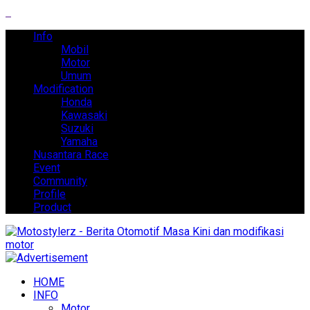
Info
Mobil
Motor
Umum
Modification
Honda
Kawasaki
Suzuki
Yamaha
Nusantara Race
Event
Community
Profile
Product
HOME
INFO
Motor