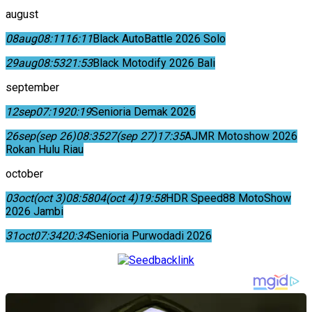
august
08
aug
08:11
16:11
Black AutoBattle 2026 Solo
29
aug
08:53
21:53
Black Motodify 2026 Bali
september
12
sep
07:19
20:19
Senioria Demak 2026
26
sep
(sep 26)
08:35
27
(sep 27)
17:35
AJMR Motoshow 2026
Rokan Hulu Riau
october
03
oct
(oct 3)
08:58
04
(oct 4)
19:58
HDR Speed88 MotoShow
2026 Jambi
31
oct
07:34
20:34
Senioria Purwodadi 2026