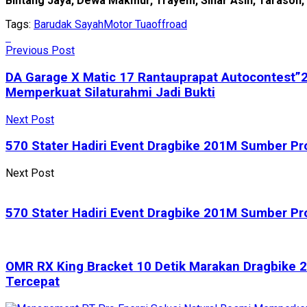
Bintang Jaya, Dewa Makmur, Trayem, Sinar Asih, Tarason,
Tags:
Barudak Sayah
Motor Tua
offroad
Previous Post
DA Garage X Matic 17 Rantauprapat Autocontest”
Memperkuat Silaturahmi Jadi Bukti
Next Post
570 Stater Hadiri Event Dragbike 201M Sumber Pr
Next Post
570 Stater Hadiri Event Dragbike 201M Sumber Pr
OMR RX King Bracket 10 Detik Marakan Dragbike 
Tercepat