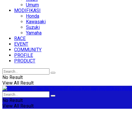
Umum
MODIFIKASI
Honda
Kawasaki
Suzuki
Yamaha
RACE
EVENT
COMMUNITY
PROFILE
PRODUCT
No Result
View All Result
No Result
View All Result