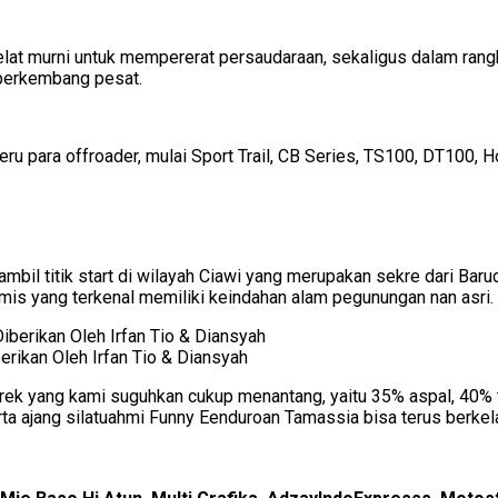
ihelat murni untuk mempererat persaudaraan, sekaligus dalam r
 berkembang pesat.
seru para offroader, mulai Sport Trail, CB Series, TS100, DT100,
il titik start di wilayah Ciawi yang merupakan sekre dari Baruda
amis yang terkenal memiliki keindahan alam pegunungan nan asri.
rikan Oleh Irfan Tio & Diansyah
 trek yang kami suguhkan cukup menantang, yaitu 35% aspal, 40% 
a ajang silatuahmi Funny Eenduroan Tamassia bisa terus berkela