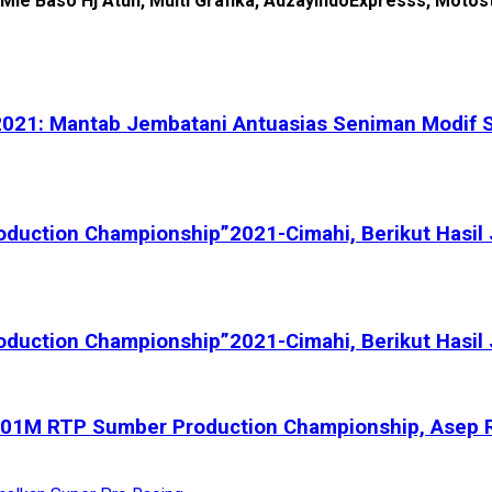
 Mie Baso Hj Atun, Multi Grafika, AdzayIndoExpresss, Moto
2021: Mantab Jembatani Antuasias Seniman Modif 
oduction Championship”2021-Cimahi, Berikut Hasil
oduction Championship”2021-Cimahi, Berikut Hasil
201M RTP Sumber Production Championship, Asep 