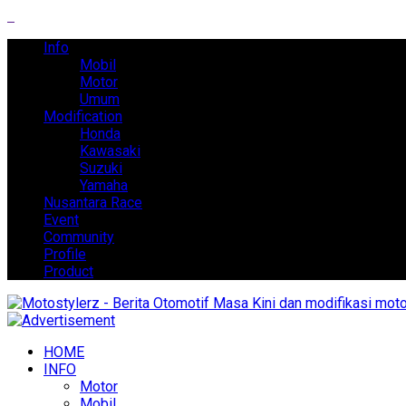
Info
Mobil
Motor
Umum
Modification
Honda
Kawasaki
Suzuki
Yamaha
Nusantara Race
Event
Community
Profile
Product
HOME
INFO
Motor
Mobil