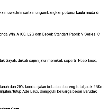
angka mewadahi serta mengembangkan potensi kaula muda di
 Honda Win, A100, L2G dan Bebek Standart Pabrik V Series, C
k Sayah, diikuti sajian jalur memikat, seperti Ncep Enod,
tanah dan 25% kondisi jalan bebatuan bareng total jarak 25Km.
njutan,”tutup Ade Laux, diangguki keluarga besar Barudak