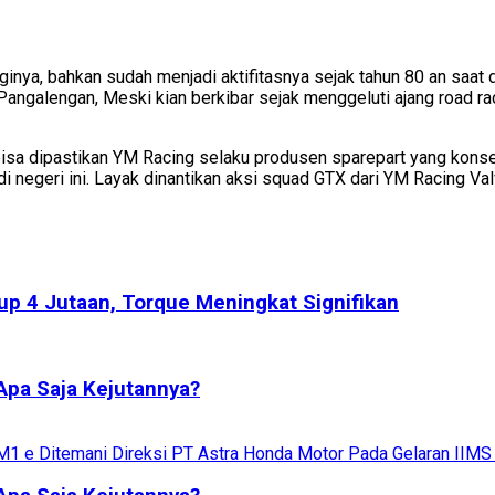
baginya, bahkan sudah menjadi aktifitasnya sejak tahun 80 an s
Pangalengan, Meski kian berkibar sejak menggeluti ajang road ra
 bisa dipastikan YM Racing selaku produsen sparepart yang kon
di negeri ini. Layak dinantikan aksi squad GTX dari YM Racing Val
kup 4 Jutaan, Torque Meningkat Signifikan
Apa Saja Kejutannya?