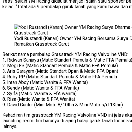
Yess, selain YM Racing didaulat menjadi salah satu sponsor be
kelas. “Total ada 9 pembalap garuk tanah yang kami bawa dan m
Yodi Rustandi (Kanan) Owner YM Racing Bersama Surya D
Ramaikan Grasstrack Garut
Berikut nama pembalap Grasstrack YM Racing Valvoline VND:
1. Ridwan Sanjaya (Matic Standart Pemula & Matic FFA Pemula
2. Megi FS (Matic Standart Pemula & Matic FFA Pemula)
3. Aris Garayam (Matic Standart Open & Matic FFA Open)
4. Roby RP (Matic Standart Pemula & Matic FFA Pemula
5. Intan Aboy (Matic Wanita & FFA Wanita)
6. Sendy (Matic Wanita & FFA Wanita)
7. Syifa (Matic Wanita & FfA wanita)
8. Risa (Matic Wanita & FFA Wanita)
9. David Guntur (Mini Moto 8/10thn & Mini Moto s/d 13thn)
Kehadiran tim grasstrack YM Racing Valvoline VND ini jelas ak
launching resmi tim barunya di ajang balap garuk tanah Indonesi
lainnya.