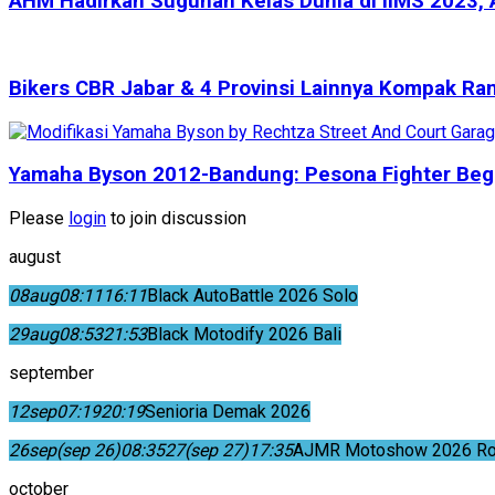
AHM Hadirkan Suguhan Kelas Dunia di IIMS 2023, 
Bikers CBR Jabar & 4 Provinsi Lainnya Kompak Ra
Yamaha Byson 2012-Bandung: Pesona Fighter Begi
Please
login
to join discussion
august
08
aug
08:11
16:11
Black AutoBattle 2026 Solo
29
aug
08:53
21:53
Black Motodify 2026 Bali
september
12
sep
07:19
20:19
Senioria Demak 2026
26
sep
(sep 26)
08:35
27
(sep 27)
17:35
AJMR Motoshow 2026 Rok
october