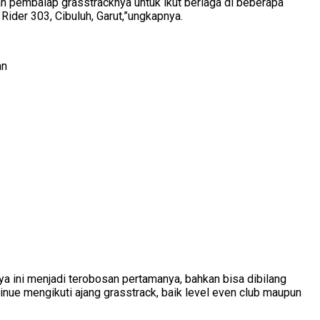
an pembalap grasstracknya untuk ikut berlaga di beberapa
ider 303, Cibuluh, Garut,”ungkapnya.
ya ini menjadi terobosan pertamanya, bahkan bisa dibilang
tinue mengikuti ajang grasstrack, baik level even club maupun