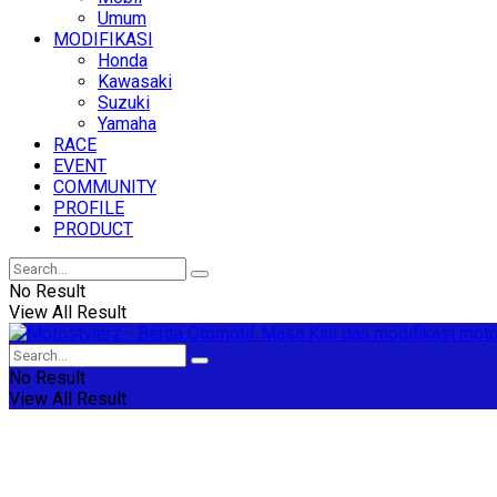
Umum
MODIFIKASI
Honda
Kawasaki
Suzuki
Yamaha
RACE
EVENT
COMMUNITY
PROFILE
PRODUCT
No Result
View All Result
No Result
View All Result