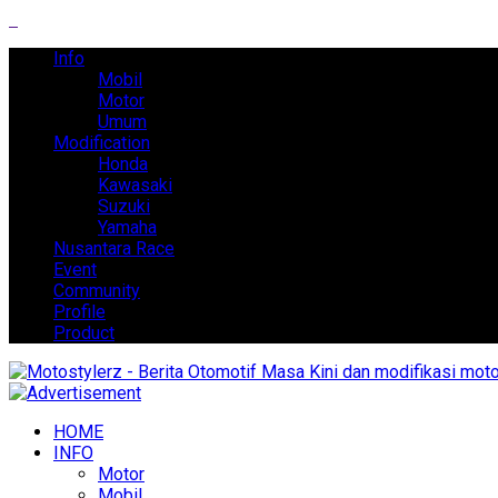
Info
Mobil
Motor
Umum
Modification
Honda
Kawasaki
Suzuki
Yamaha
Nusantara Race
Event
Community
Profile
Product
HOME
INFO
Motor
Mobil