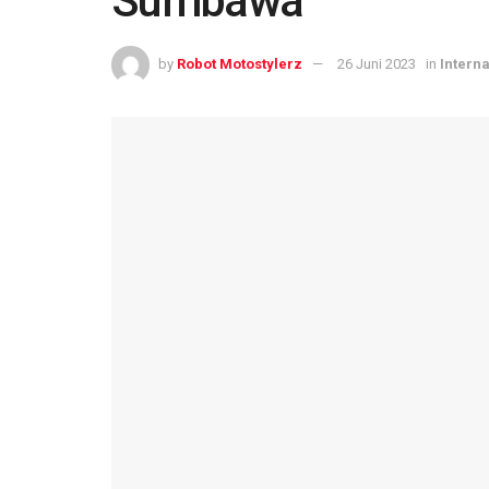
Sumbawa
by
Robot Motostylerz
26 Juni 2023
in
Intern