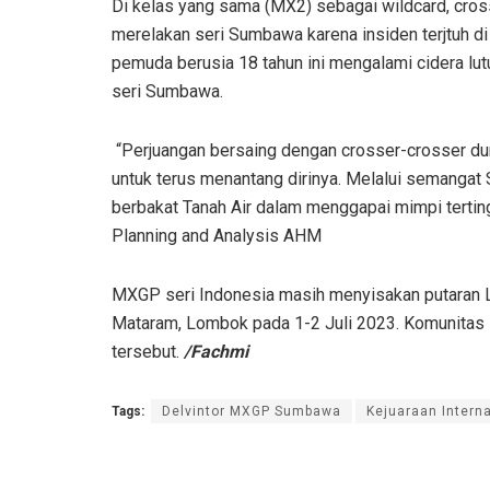
Di kelas yang sama (MX2) sebagai wildcard, cros
merelakan seri Sumbawa karena insiden terjtuh di
pemuda berusia 18 tahun ini mengalami cidera lutut
seri Sumbawa.
“Perjuangan bersaing dengan crosser-crosser dun
untuk terus menantang dirinya. Melalui semangat 
berbakat Tanah Air dalam menggapai mimpi terting
Planning and Analysis AHM
MXGP seri Indonesia masih menyisakan putaran L
Mataram, Lombok pada 1-2 Juli 2023. Komunitas
tersebut.
/Fachmi
Tags:
Delvintor MXGP Sumbawa
Kejuaraan Intern