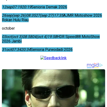
12
sep
07:19
20:19
Senioria Demak 2026
26
sep
(sep 26)
08:35
27
(sep 27)
17:35
AJMR Motoshow 2026
Rokan Hulu Riau
october
03
oct
(oct 3)
08:58
04
(oct 4)
19:58
HDR Speed88 MotoShow
2026 Jambi
31
oct
07:34
20:34
Senioria Purwodadi 2026