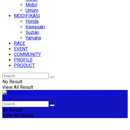
Mobil
Umum
MODIFIKASI
Honda
Kawasaki
Suzuki
Yamaha
RACE
EVENT
COMMUNITY
PROFILE
PRODUCT
No Result
View All Result
No Result
View All Result