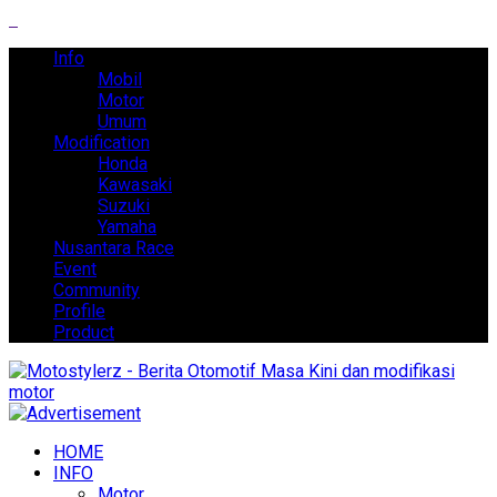
Info
Mobil
Motor
Umum
Modification
Honda
Kawasaki
Suzuki
Yamaha
Nusantara Race
Event
Community
Profile
Product
HOME
INFO
Motor