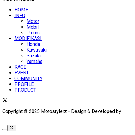
HOME
INFO
Motor
Mobil
Umum
MODIFIKASI
Honda
Kawasaki
Suzuki
Yamaha
RACE
EVENT
COMMUNITY
PROFILE
PRODUCT
Copyright © 2025 Motostylerz - Design & Developed by
XUANTUM