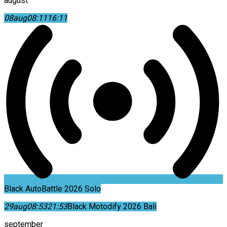
august
08
aug
08:11
16:11
Black AutoBattle 2026 Solo
29
aug
08:53
21:53
Black Motodify 2026 Bali
september