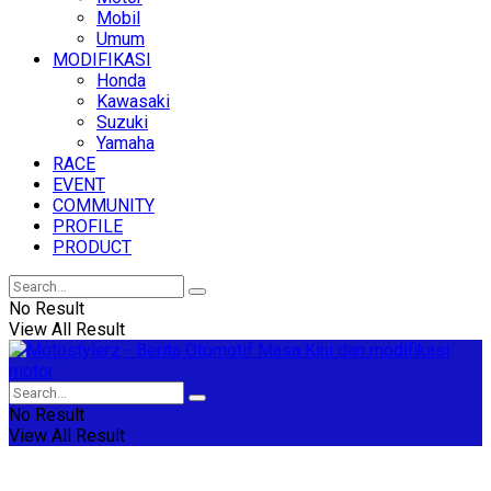
Mobil
Umum
MODIFIKASI
Honda
Kawasaki
Suzuki
Yamaha
RACE
EVENT
COMMUNITY
PROFILE
PRODUCT
No Result
View All Result
No Result
View All Result