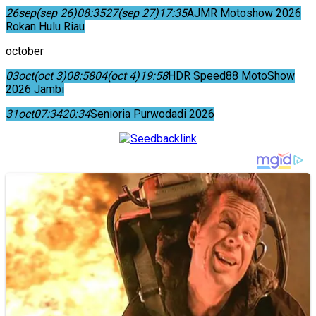
26
sep
(sep 26)
08:35
27
(sep 27)
17:35
AJMR Motoshow 2026
Rokan Hulu Riau
october
03
oct
(oct 3)
08:58
04
(oct 4)
19:58
HDR Speed88 MotoShow
2026 Jambi
31
oct
07:34
20:34
Senioria Purwodadi 2026