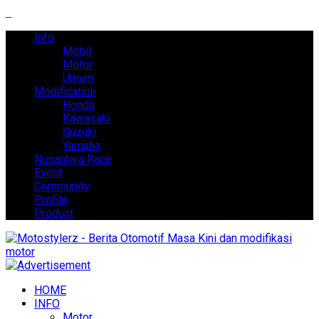
Info
Mobil
Motor
Umum
Modification
Honda
Kawasaki
Suzuki
Yamaha
Nusantara Race
Event
Community
Profile
Product
HOME
INFO
Motor