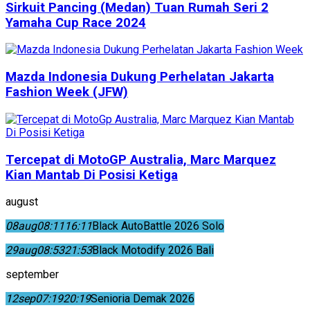
Sirkuit Pancing (Medan) Tuan Rumah Seri 2
Yamaha Cup Race 2024
Mazda Indonesia Dukung Perhelatan Jakarta
Fashion Week (JFW)
Tercepat di MotoGP Australia, Marc Marquez
Kian Mantab Di Posisi Ketiga
august
08
aug
08:11
16:11
Black AutoBattle 2026 Solo
29
aug
08:53
21:53
Black Motodify 2026 Bali
september
12
sep
07:19
20:19
Senioria Demak 2026