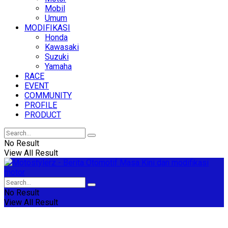
Mobil
Umum
MODIFIKASI
Honda
Kawasaki
Suzuki
Yamaha
RACE
EVENT
COMMUNITY
PROFILE
PRODUCT
No Result
View All Result
No Result
View All Result