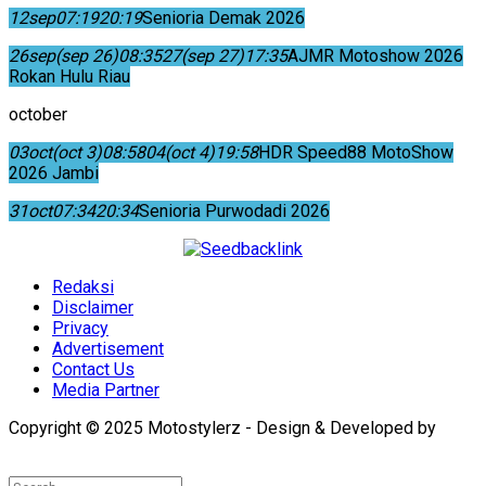
12
sep
07:19
20:19
Senioria Demak 2026
26
sep
(sep 26)
08:35
27
(sep 27)
17:35
AJMR Motoshow 2026
Rokan Hulu Riau
october
03
oct
(oct 3)
08:58
04
(oct 4)
19:58
HDR Speed88 MotoShow
2026 Jambi
31
oct
07:34
20:34
Senioria Purwodadi 2026
Redaksi
Disclaimer
Privacy
Advertisement
Contact Us
Media Partner
Copyright © 2025 Motostylerz - Design & Developed by
XUANTUM