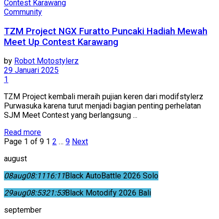
Community
TZM Project NGX Furatto Puncaki Hadiah Mewah
Meet Up Contest Karawang
by
Robot Motostylerz
29 Januari 2025
1
TZM Project kembali meraih pujian keren dari modifstylerz
Purwasuka karena turut menjadi bagian penting perhelatan
SJM Meet Contest yang berlangsung ...
Read more
Page 1 of 9
1
2
…
9
Next
august
08
aug
08:11
16:11
Black AutoBattle 2026 Solo
29
aug
08:53
21:53
Black Motodify 2026 Bali
september