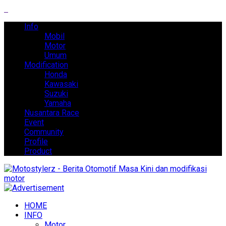
Info
Mobil
Motor
Umum
Modification
Honda
Kawasaki
Suzuki
Yamaha
Nusantara Race
Event
Community
Profile
Product
HOME
INFO
Motor