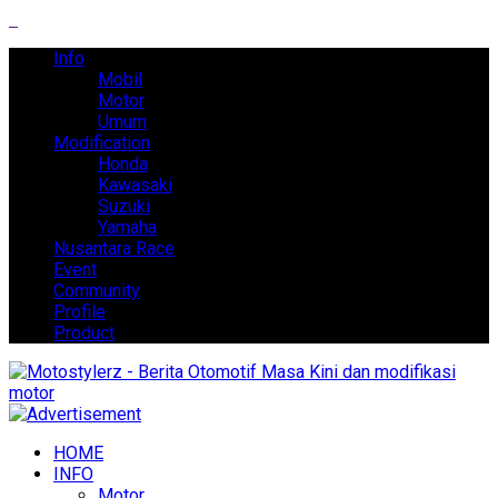
Info
Mobil
Motor
Umum
Modification
Honda
Kawasaki
Suzuki
Yamaha
Nusantara Race
Event
Community
Profile
Product
HOME
INFO
Motor