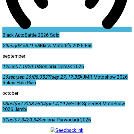
Black AutoBattle 2026 Solo
29
aug
08:53
21:53
Black Motodify 2026 Bali
september
12
sep
07:19
20:19
Senioria Demak 2026
26
sep
(sep 26)
08:35
27
(sep 27)
17:35
AJMR Motoshow 2026
Rokan Hulu Riau
october
03
oct
(oct 3)
08:58
04
(oct 4)
19:58
HDR Speed88 MotoShow
2026 Jambi
31
oct
07:34
20:34
Senioria Purwodadi 2026