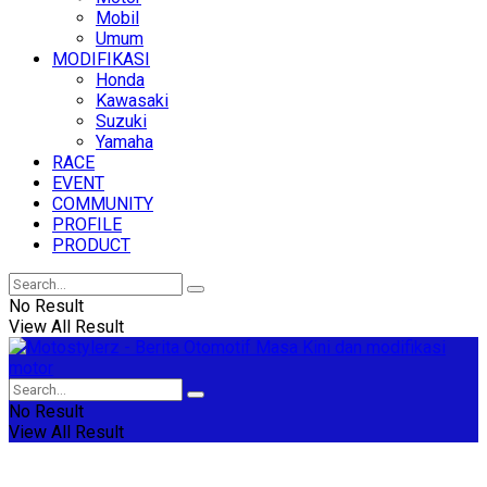
Mobil
Umum
MODIFIKASI
Honda
Kawasaki
Suzuki
Yamaha
RACE
EVENT
COMMUNITY
PROFILE
PRODUCT
No Result
View All Result
No Result
View All Result