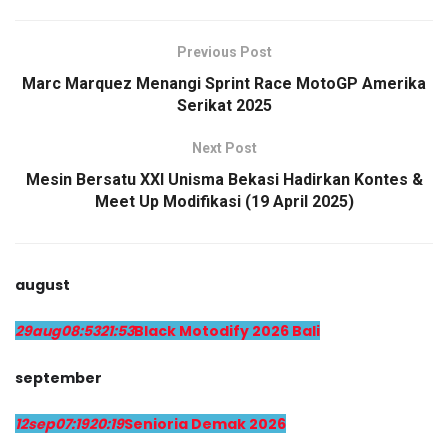
Previous Post
Marc Marquez Menangi Sprint Race MotoGP Amerika
Serikat 2025
Next Post
Mesin Bersatu XXI Unisma Bekasi Hadirkan Kontes &
Meet Up Modifikasi (19 April 2025)
august
29
aug
08:53
21:53
Black Motodify 2026 Bali
september
12
sep
07:19
20:19
Senioria Demak 2026