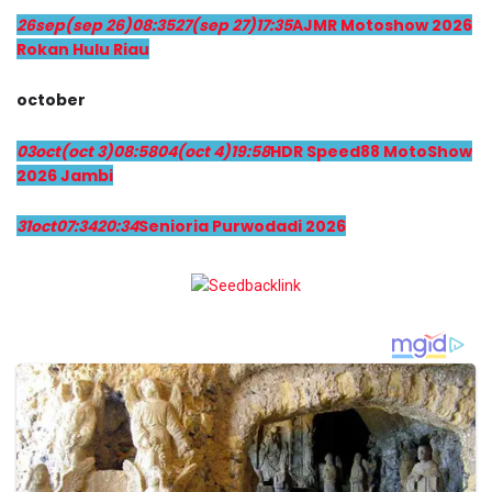
26
sep
(sep 26)
08:35
27
(sep 27)
17:35
AJMR Motoshow 2026
Rokan Hulu Riau
october
03
oct
(oct 3)
08:58
04
(oct 4)
19:58
HDR Speed88 MotoShow
2026 Jambi
31
oct
07:34
20:34
Senioria Purwodadi 2026