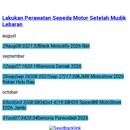
Lakukan Perawatan Sepeda Motor Setelah Mudik
Lebaran
august
29
aug
08:53
21:53
Black Motodify 2026 Bali
september
12
sep
07:19
20:19
Senioria Demak 2026
26
sep
(sep 26)
08:35
27
(sep 27)
17:35
AJMR Motoshow 2026
Rokan Hulu Riau
october
03
oct
(oct 3)
08:58
04
(oct 4)
19:58
HDR Speed88 MotoShow
2026 Jambi
31
oct
07:34
20:34
Senioria Purwodadi 2026