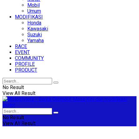
Mobil
Umum
MODIFIKASI
Honda
Kawasaki
Suzuki
Yamaha
RACE
EVENT
COMMUNITY
PROFILE
PRODUCT
No Result
View All Result
No Result
View All Result