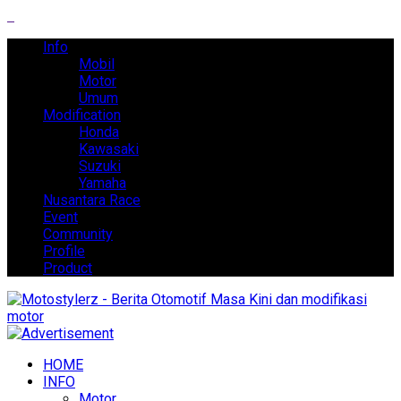
Info
Mobil
Motor
Umum
Modification
Honda
Kawasaki
Suzuki
Yamaha
Nusantara Race
Event
Community
Profile
Product
HOME
INFO
Motor