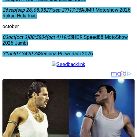
26
sep
(sep 26)
08:35
27
(sep 27)
17:35
AJMR Motoshow 2026
Rokan Hulu Riau
october
03
oct
(oct 3)
08:58
04
(oct 4)
19:58
HDR Speed88 MotoShow
2026 Jambi
31
oct
07:34
20:34
Senioria Purwodadi 2026