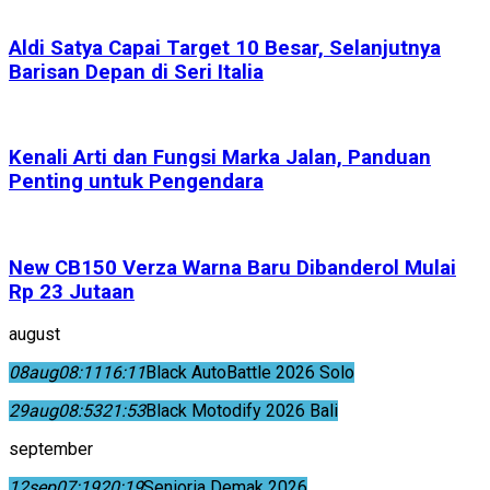
Aldi Satya Capai Target 10 Besar, Selanjutnya
Barisan Depan di Seri Italia
Kenali Arti dan Fungsi Marka Jalan, Panduan
Penting untuk Pengendara
New CB150 Verza Warna Baru Dibanderol Mulai
Rp 23 Jutaan
august
08
aug
08:11
16:11
Black AutoBattle 2026 Solo
29
aug
08:53
21:53
Black Motodify 2026 Bali
september
12
sep
07:19
20:19
Senioria Demak 2026