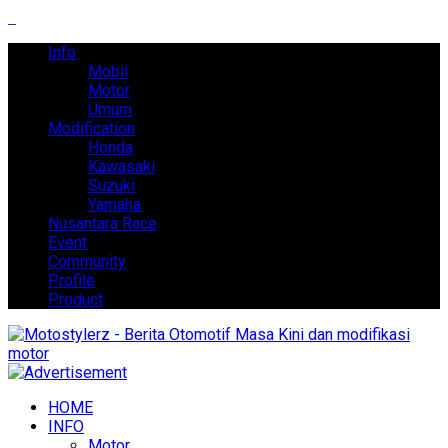
Info
Mobil
Motor
Umum
Modification
Honda
Kawasaki
Suzuki
Yamaha
Nusantara Race
Event
Community
Profile
Product
HOME
INFO
Motor