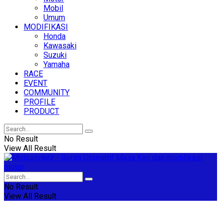
Mobil
Umum
MODIFIKASI
Honda
Kawasaki
Suzuki
Yamaha
RACE
EVENT
COMMUNITY
PROFILE
PRODUCT
No Result
View All Result
No Result
View All Result