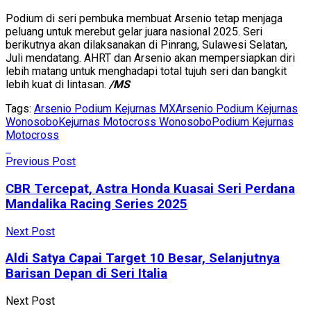
Podium di seri pembuka membuat Arsenio tetap menjaga
peluang untuk merebut gelar juara nasional 2025. Seri
berikutnya akan dilaksanakan di Pinrang, Sulawesi Selatan,
Juli mendatang. AHRT dan Arsenio akan mempersiapkan diri
lebih matang untuk menghadapi total tujuh seri dan bangkit
lebih kuat di lintasan.
/MS
Tags:
Arsenio Podium Kejurnas MX
Arsenio Podium Kejurnas
Wonosobo
Kejurnas Motocross Wonosobo
Podium Kejurnas
Motocross
Previous Post
CBR Tercepat, Astra Honda Kuasai Seri Perdana
Mandalika Racing Series 2025
Next Post
Aldi Satya Capai Target 10 Besar, Selanjutnya
Barisan Depan di Seri Italia
Next Post