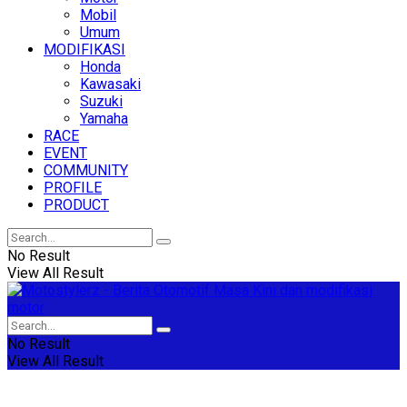
Mobil
Umum
MODIFIKASI
Honda
Kawasaki
Suzuki
Yamaha
RACE
EVENT
COMMUNITY
PROFILE
PRODUCT
No Result
View All Result
No Result
View All Result