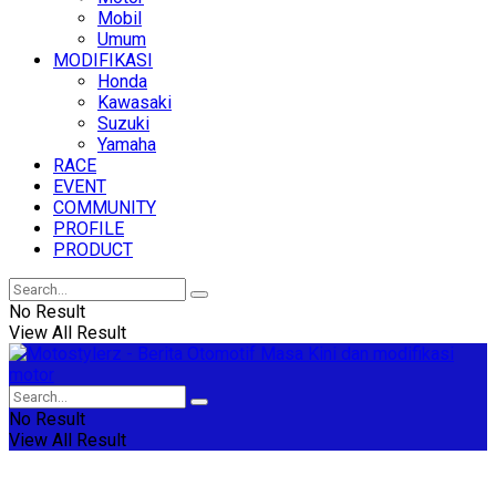
Mobil
Umum
MODIFIKASI
Honda
Kawasaki
Suzuki
Yamaha
RACE
EVENT
COMMUNITY
PROFILE
PRODUCT
No Result
View All Result
No Result
View All Result