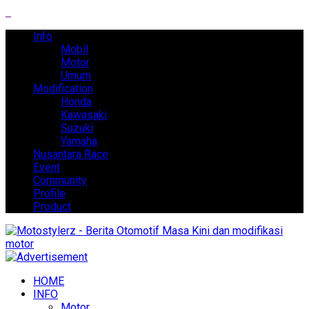
Info
Mobil
Motor
Umum
Modification
Honda
Kawasaki
Suzuki
Yamaha
Nusantara Race
Event
Community
Profile
Product
HOME
INFO
Motor