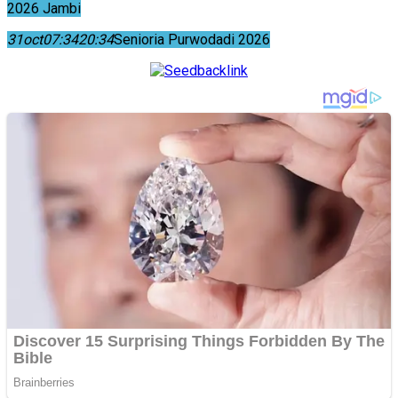
2026 Jambi
31
oct
07:34
20:34
Senioria Purwodadi 2026