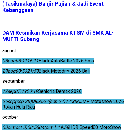
(Tasikmalaya) Banjir Pujian & Jadi Event
Kebanggaan
DAM Resmikan Kerjasama KTSM di SMK AL-
MUFTI Subang
august
08
aug
08:11
16:11
Black AutoBattle 2026 Solo
29
aug
08:53
21:53
Black Motodify 2026 Bali
september
12
sep
07:19
20:19
Senioria Demak 2026
26
sep
(sep 26)
08:35
27
(sep 27)
17:35
AJMR Motoshow 2026
Rokan Hulu Riau
october
03
oct
(oct 3)
08:58
04
(oct 4)
19:58
HDR Speed88 MotoShow