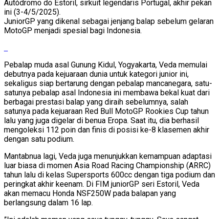
Autódromo do Estoril, sirkuit legendaris Portugal, akhir pekan
ini (3-4/5/2025).
JuniorGP yang dikenal sebagai jenjang balap sebelum gelaran
MotoGP menjadi spesial bagi Indonesia.
Pebalap muda asal Gunung Kidul, Yogyakarta, Veda memulai
debutnya pada kejuaraan dunia untuk kategori junior ini,
sekaligus siap bertarung dengan pebalap mancanegara, satu-
satunya pebalap asal Indonesia ini membawa bekal kuat dari
berbagai prestasi balap yang diraih sebelumnya, salah
satunya pada kejuaraan Red Bull MotoGP Rookies Cup tahun
lalu yang juga digelar di benua Eropa. Saat itu, dia berhasil
mengoleksi 112 poin dan finis di posisi ke-8 klasemen akhir
dengan satu podium.
Mantabnua lagi, Veda juga menunjukkan kemampuan adaptasi
luar biasa di momen Asia Road Racing Championship (ARRC)
tahun lalu di kelas Supersports 600cc dengan tiga podium dan
peringkat akhir keenam. Di FIM juniorGP seri Estoril, Veda
akan memacu Honda NSF250W pada balapan yang
berlangsung dalam 16 lap.