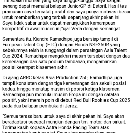
”Ini adalah momen yang saya tunggu-tunggu. Saya sangat
senang dapat memulai balapan JuniorGP di Estoril. Hasil tes
pramusim saya tercatat positif dan saya punya motivasi besar
untuk memberikan yang terbaik sepanjang akhir pekan ini.
Saya tidak sabar untuk dapat menunjukkan kemampuan
kompetitif di awal musim ini,”ujar Veda dengan semangat.
Sementara itu, Kiandra Ramadhipa juga bersiap tampil di
European Talent Cup (ETC) dengan Honda NSF250R yang
sebelumnya telah ia tunggangi dalam persaingan Asia Talent
Cup 2024. Ramadhipa mengakhiri musim tersebut dengan dua
kemenangan dan satu podium tambahan, mengamankan
posisi keempat klasemen akhir.
Di ajang ARRC kelas Asia Production 250, Ramadhipa juga
tampil konsisten dengan tiga kemenangan dan sekali posisi
kedua, hingga menutup musim di posisi ketiga klasemen.
Ramadhipa pun memulai musim Eropa ini dengan catatan
positif, yakni meraih poin di debut Red Bull Rookies Cup 2025
pada dua balapan pembuka di Jerez.
“Semua terasa baru untuk saya di akhir pekan ini. Saya akan
beradaptasi secepat mungkin dengan tim, motor, dan sirkuit.
Terima kasih kepada Astra Honda Racing Team atas