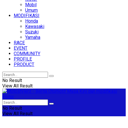
Mobil
Umum
MODIFIKASI
Honda
Kawasaki
Suzuki
Yamaha
RACE
EVENT
COMMUNITY
PROFILE
PRODUCT
No Result
View All Result
No Result
View All Result