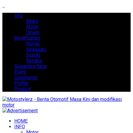
Info
Mobil
Motor
Umum
Modification
Honda
Kawasaki
Suzuki
Yamaha
Nusantara Race
Event
Community
Profile
Product
HOME
INFO
Motor