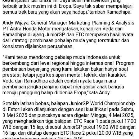
kesempatan luar biasa ini. Saya akan memberikan yang
terbaik untuk musim ini di Eropa. Saya tak sabar mempelajari
semua trek baru yang akan saya hadapi,”tambah Ramadhipa.
Andy Wijaya, General Manager Marketing Planning & Analysis
PT Astra Honda Motor mengatakan, kehadiran Veda dan
Ramadhipa di ajang JuniorGP dan ETC merupakan hasil nyata
dari strategi pembinaan pebalap muda yang terstruktur dan
konsisten dijalankan perusahaan.
”Kami terus mendorong pebalap muda Indonesia untuk
berkembang dari level regional hingga internasional. Program
pembinaan berjenjang yang kami lakukan bukan hanya soal
prestasi, tetapi juga kesiapan mental, teknik, dan karakter.
Veda dan Ramadhipa adalah contoh nyata bagaimana
pembinaan jangka panjang dapat mengantar anak bangsa
menuju panggung balap di benua Eropa,”kata Andy.
Setelah latihan bebas, balapan JuniorGP World Championship
di Estoril akan dilanjutkan dengan sesi kualifikasi pada Sabtu,
3 Mei 2025 dan puncaknya acara digelar Minggu, 4 Mei 2025,
yang menghadirkan tiga balapan: ETC Race 1 pada pukul 17.00
WIB dengan 15 lap, disusul JuniorGP pukul 19.00 WIB dengan
16 lap, dan ditutup dengan ETC Race 2 pukul 20.00 WIB yang
juga berlangsung selama 15 lap. /MS