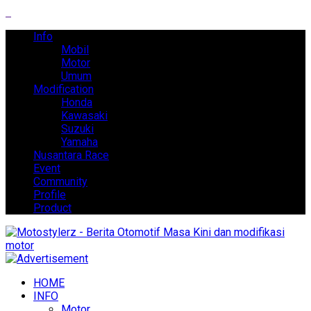
Info
Mobil
Motor
Umum
Modification
Honda
Kawasaki
Suzuki
Yamaha
Nusantara Race
Event
Community
Profile
Product
HOME
INFO
Motor