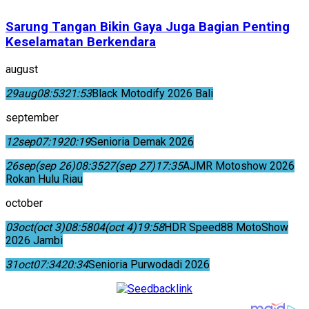
Sarung Tangan Bikin Gaya Juga Bagian Penting
Keselamatan Berkendara
august
29
aug
08:53
21:53
Black Motodify 2026 Bali
september
12
sep
07:19
20:19
Senioria Demak 2026
26
sep
(sep 26)
08:35
27
(sep 27)
17:35
AJMR Motoshow 2026
Rokan Hulu Riau
october
03
oct
(oct 3)
08:58
04
(oct 4)
19:58
HDR Speed88 MotoShow
2026 Jambi
31
oct
07:34
20:34
Senioria Purwodadi 2026