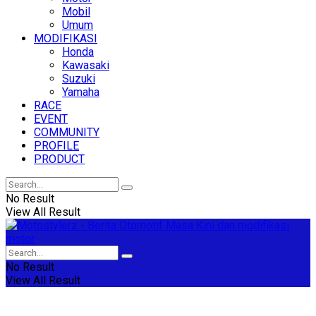
Mobil
Umum
MODIFIKASI
Honda
Kawasaki
Suzuki
Yamaha
RACE
EVENT
COMMUNITY
PROFILE
PRODUCT
No Result
View All Result
No Result
View All Result