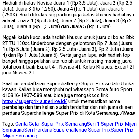
Hadiah di kelas Novice Juara 1 (Rp 3,5 Juta), Juara 2 (Rp 2,5
Juta), Juara 3 (Rp 1,250), Juara 4 (Rp 1 Juta) dan Juara 5
(750K). Buat di kelas supporting juga kelas khusus hadiahnya
adalah Juara 1 (Rp 4 Juta), Juara 2 (Rp 3 Juta), Juara 3 (Rp 2
Juta), Juara 4 (Rp 1,5 Juta) dan Juara 5 (Rp 1 Juta).
Nggak kalah kece, ada hadiah khusus untuk juara di kelas Bbk
2T TU 130cc Underbone dengan gelontoran Rp 7 Juta (Juara
1), Rp 5 Juta (Juara 2), Rp 2,5 Juta (Juara 3), Rp 2 Juta (Juara
4) dan Rp 1 Juta (Juara 5). Serta jangan lupa, ada hadiah top
banget hingga puluhan juta rupiah untuk masing masing juara
total point, baik Expert 4T, Novice 4T, Kelas Khusus, Expert 2T
juga Novice 2T.
Saat ini pendaftaran Superchallenge Super Prix sudah dibuka
kawan. Kalian bisa menghubungi whatsapp Genta Auto Sport
di 0816-1907-588 atau bisa juga mengakses link
https://superprix.superlive.id/
untuk memastikan nama
pembalap dan tim kalian sudah terdaftar dan raih juara di seri
perdana Superchallenge Super Prix di Kota Semarang.
/Weda
Tags:
Genta Gelar Super Prix Semarang
Seri 1 Super Prix Mijen
Semarang
Seri Perdana Superchallenge Super Prix
Super Prix
Mijen Semarang