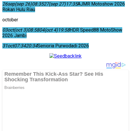
26
sep
(sep 26)
08:35
27
(sep 27)
17:35
AJMR Motoshow 2026
Rokan Hulu Riau
october
03
oct
(oct 3)
08:58
04
(oct 4)
19:58
HDR Speed88 MotoShow
2026 Jambi
31
oct
07:34
20:34
Senioria Purwodadi 2026