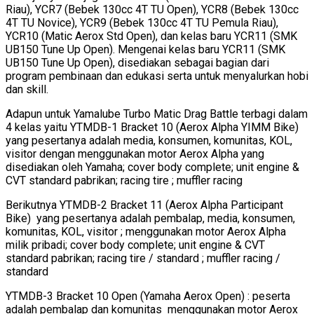
Riau), YCR7 (Bebek 130cc 4T TU Open), YCR8 (Bebek 130cc
4T TU Novice), YCR9 (Bebek 130cc 4T TU Pemula Riau),
YCR10 (Matic Aerox Std Open), dan kelas baru YCR11 (SMK
UB150 Tune Up Open). Mengenai kelas baru YCR11 (SMK
UB150 Tune Up Open), disediakan sebagai bagian dari
program pembinaan dan edukasi serta untuk menyalurkan hobi
dan skill.
Adapun untuk Yamalube Turbo Matic Drag Battle terbagi dalam
4 kelas yaitu YTMDB-1 Bracket 10 (Aerox Alpha YIMM Bike)
yang pesertanya adalah media, konsumen, komunitas, KOL,
visitor dengan menggunakan motor Aerox Alpha yang
disediakan oleh Yamaha; cover body complete; unit engine &
CVT standard pabrikan; racing tire ; muffler racing
Berikutnya YTMDB-2 Bracket 11 (Aerox Alpha Participant
Bike) yang pesertanya adalah pembalap, media, konsumen,
komunitas, KOL, visitor ; menggunakan motor Aerox Alpha
milik pribadi; cover body complete; unit engine & CVT
standard pabrikan; racing tire / standard ; muffler racing /
standard
YTMDB-3 Bracket 10 Open (Yamaha Aerox Open) : peserta
adalah pembalap dan komunitas menggunakan motor Aerox