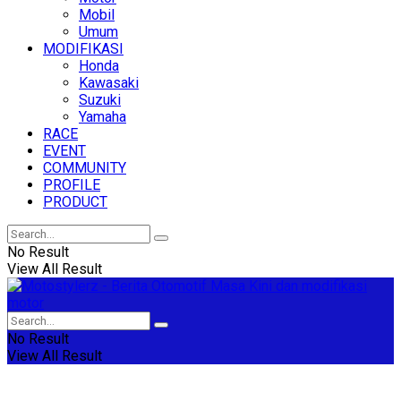
Mobil
Umum
MODIFIKASI
Honda
Kawasaki
Suzuki
Yamaha
RACE
EVENT
COMMUNITY
PROFILE
PRODUCT
No Result
View All Result
No Result
View All Result