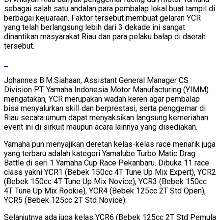
sebagai salah satu andalan para pembalap lokal buat tampil di
berbagai kejuaraan. Faktor tersebut membuat gelaran YCR
yang telah berlangsung lebih dari 3 dekade ini sangat
dinantikan masyarakat Riau dan para pelaku balap di daerah
tersebut.
Johannes B.M.Siahaan, Assistant General Manager CS
Division PT. Yamaha Indonesia Motor Manufacturing (YIMM)
mengatakan, YCR merupakan wadah keren agar pembalap
bisa menyalurkan skill dan berprestasi, serta penggemar di
Riau secara umum dapat menyaksikan langsung kemeriahan
event ini di sirkuit maupun acara lainnya yang disediakan.
Yamaha pun menyajikan deretan kelas-kelas race menarik juga
yang terbaru adalah kategori Yamalube Turbo Matic Drag
Battle di seri 1 Yamaha Cup Race Pekanbaru. Dibuka 11 race
class yakni YCR1 (Bebek 150cc 4T Tune Up Mix Expert), YCR2
(Bebek 150cc 4T Tune Up Mix Novice), YCR3 (Bebek 150cc
4T Tune Up Mix Rookie), YCR4 (Bebek 125cc 2T Std Open),
YCR5 (Bebek 125cc 2T Std Novice).
Selanjutnya ada juga kelas YCR6 (Bebek 125cc 2T Std Pemula