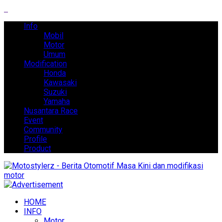
Info
Mobil
Motor
Umum
Modification
Honda
Kawasaki
Suzuki
Yamaha
Nusantara Race
Event
Community
Profile
Product
HOME
INFO
Motor