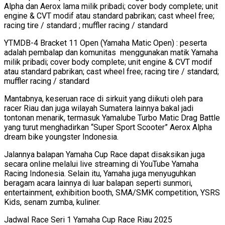
Alpha dan Aerox lama milik pribadi; cover body complete; unit
engine & CVT modif atau standard pabrikan; cast wheel free;
racing tire / standard ; muffler racing / standard
YTMDB-4 Bracket 11 Open (Yamaha Matic Open) : peserta
adalah pembalap dan komunitas menggunakan matik Yamaha
milik pribadi; cover body complete; unit engine & CVT modif
atau standard pabrikan; cast wheel free; racing tire / standard;
muffler racing / standard
Mantabnya, keseruan race di sirkuit yang diikuti oleh para
racer Riau dan juga wilayah Sumatera lainnya bakal jadi
tontonan menarik, termasuk Yamalube Turbo Matic Drag Battle
yang turut menghadirkan “Super Sport Scooter” Aerox Alpha
dream bike youngster Indonesia.
Jalannya balapan Yamaha Cup Race dapat disaksikan juga
secara online melalui live streaming di YouTube Yamaha
Racing Indonesia. Selain itu, Yamaha juga menyuguhkan
beragam acara lainnya di luar balapan seperti sunmori,
entertainment, exhibition booth, SMA/SMK competition, YSRS
Kids, senam zumba, kuliner.
Jadwal Race Seri 1 Yamaha Cup Race Riau 2025