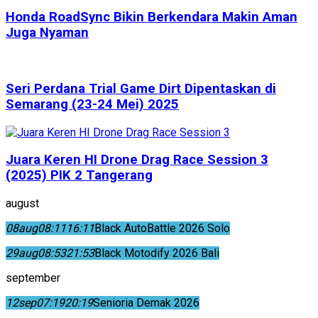
Honda RoadSync Bikin Berkendara Makin Aman
Juga Nyaman
Seri Perdana Trial Game Dirt Dipentaskan di
Semarang (23-24 Mei) 2025
Juara Keren HI Drone Drag Race Session 3
(2025) PIK 2 Tangerang
august
08
aug
08:11
16:11
Black AutoBattle 2026 Solo
29
aug
08:53
21:53
Black Motodify 2026 Bali
september
12
sep
07:19
20:19
Senioria Demak 2026