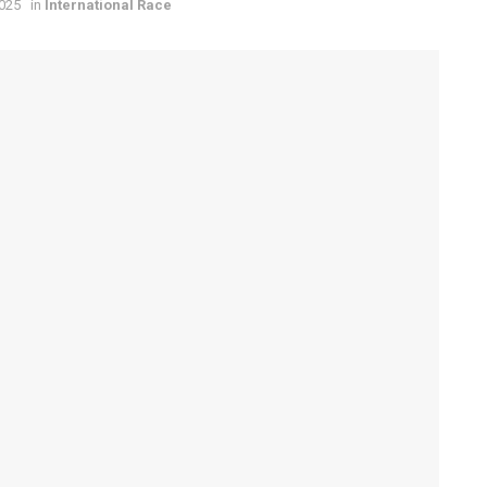
2025
in
International Race