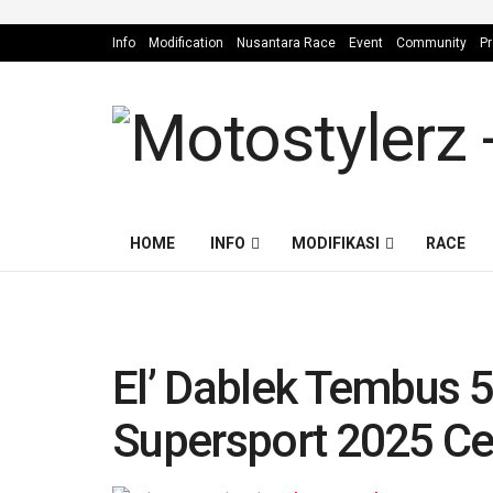
Info
Modification
Nusantara Race
Event
Community
Pr
HOME
INFO
MODIFIKASI
RACE
El’ Dablek Tembus 
Supersport 2025 C