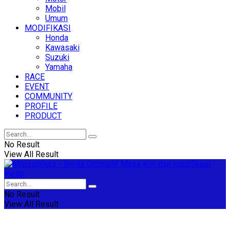
Mobil
Umum
MODIFIKASI
Honda
Kawasaki
Suzuki
Yamaha
RACE
EVENT
COMMUNITY
PROFILE
PRODUCT
No Result
View All Result
No Result
View All Result