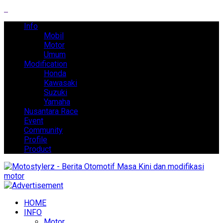
Info
Mobil
Motor
Umum
Modification
Honda
Kawasaki
Suzuki
Yamaha
Nusantara Race
Event
Community
Profile
Product
HOME
INFO
Motor