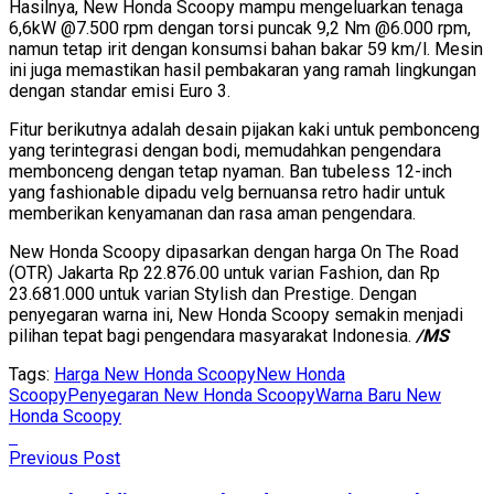
Hasilnya, New Honda Scoopy mampu mengeluarkan tenaga
6,6kW @7.500 rpm dengan torsi puncak 9,2 Nm @6.000 rpm,
namun tetap irit dengan konsumsi bahan bakar 59 km/l. Mesin
ini juga memastikan hasil pembakaran yang ramah lingkungan
dengan standar emisi Euro 3.
Fitur berikutnya adalah desain pijakan kaki untuk pembonceng
yang terintegrasi dengan bodi, memudahkan pengendara
membonceng dengan tetap nyaman. Ban tubeless 12-inch
yang fashionable dipadu velg bernuansa retro hadir untuk
memberikan kenyamanan dan rasa aman pengendara.
New Honda Scoopy dipasarkan dengan harga On The Road
(OTR) Jakarta Rp 22.876.00 untuk varian Fashion, dan Rp
23.681.000 untuk varian Stylish dan Prestige. Dengan
penyegaran warna ini, New Honda Scoopy semakin menjadi
pilihan tepat bagi pengendara masyarakat Indonesia.
/MS
Tags:
Harga New Honda Scoopy
New Honda
Scoopy
Penyegaran New Honda Scoopy
Warna Baru New
Honda Scoopy
Previous Post