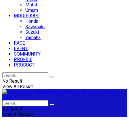
Mobil
Umum
MODIFIKASI
Honda
Kawasaki
Suzuki
Yamaha
RACE
EVENT
COMMUNITY
PROFILE
PRODUCT
No Result
View All Result
No Result
View All Result