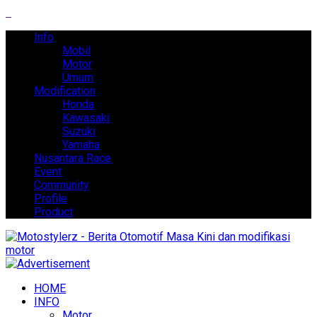
Info
Mobil
Motor
Umum
Modification
Honda
Kawasaki
Suzuki
Yamaha
Nusantara Race
Event
Community
Profile
Product
HOME
INFO
Motor