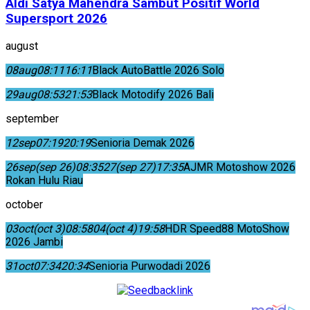
Aldi Satya Mahendra Sambut Positif World
Supersport 2026
august
08
aug
08:11
16:11
Black AutoBattle 2026 Solo
29
aug
08:53
21:53
Black Motodify 2026 Bali
september
12
sep
07:19
20:19
Senioria Demak 2026
26
sep
(sep 26)
08:35
27
(sep 27)
17:35
AJMR Motoshow 2026
Rokan Hulu Riau
october
03
oct
(oct 3)
08:58
04
(oct 4)
19:58
HDR Speed88 MotoShow
2026 Jambi
31
oct
07:34
20:34
Senioria Purwodadi 2026