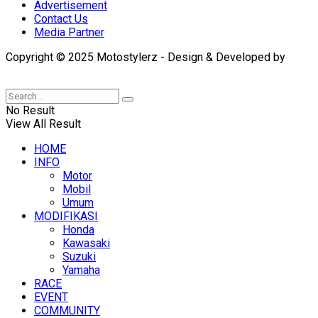
Advertisement
Contact Us
Media Partner
Copyright © 2025 Motostylerz - Design & Developed by
XUANTUM
No Result
View All Result
HOME
INFO
Motor
Mobil
Umum
MODIFIKASI
Honda
Kawasaki
Suzuki
Yamaha
RACE
EVENT
COMMUNITY