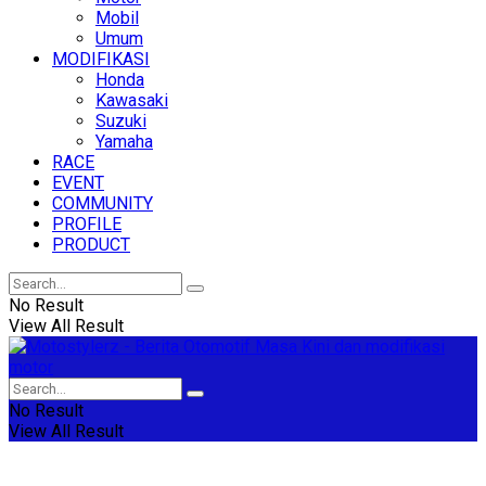
Mobil
Umum
MODIFIKASI
Honda
Kawasaki
Suzuki
Yamaha
RACE
EVENT
COMMUNITY
PROFILE
PRODUCT
No Result
View All Result
No Result
View All Result