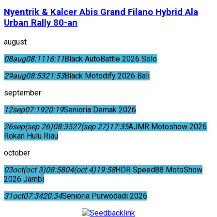
Nyentrik & Kalcer Abis Grand Filano Hybrid Ala
Urban Rally 80-an
august
08
aug
08:11
16:11
Black AutoBattle 2026 Solo
29
aug
08:53
21:53
Black Motodify 2026 Bali
september
12
sep
07:19
20:19
Senioria Demak 2026
26
sep
(sep 26)
08:35
27
(sep 27)
17:35
AJMR Motoshow 2026
Rokan Hulu Riau
october
03
oct
(oct 3)
08:58
04
(oct 4)
19:58
HDR Speed88 MotoShow
2026 Jambi
31
oct
07:34
20:34
Senioria Purwodadi 2026