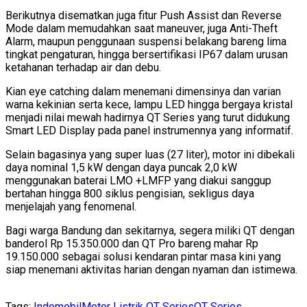
Berikutnya disematkan juga fitur Push Assist dan Reverse
Mode dalam memudahkan saat maneuver, juga Anti-Theft
Alarm, maupun penggunaan suspensi belakang bareng lima
tingkat pengaturan, hingga bersertifikasi IP67 dalam urusan
ketahanan terhadap air dan debu.
Kian eye catching dalam menemani dimensinya dan varian
warna kekinian serta kece, lampu LED hingga bergaya kristal
menjadi nilai mewah hadirnya QT Series yang turut didukung
Smart LED Display pada panel instrumennya yang informatif.
Selain bagasinya yang super luas (27 liter), motor ini dibekali
daya nominal 1,5 kW dengan daya puncak 2,0 kW
menggunakan baterai LMO +LMFP yang diakui sanggup
bertahan hingga 800 siklus pengisian, sekligus daya
menjelajah yang fenomenal.
Bagi warga Bandung dan sekitarnya, segera miliki QT dengan
banderol Rp 15.350.000 dan QT Pro bareng mahar Rp
19.150.000 sebagai solusi kendaran pintar masa kini yang
siap menemani aktivitas harian dengan nyaman dan istimewa.
Tags:
Indomobil
Motor Listrik QT Series
QT Series