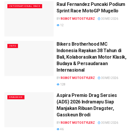
Raul Fernandez Puncaki Podium
INTERNATIONAL RACE
Sprint Race MotoGP Mugello
BY
ROBOT MOTOSTYLERZ
30 MEI 2026
12
Bikers Brotherhood MC
INFO
Indonesia Rayakan 38 Tahun di
Bali, Kolaborasikan Motor Klasik,
Budaya & Persaudaraan
Internasional
BY
ROBOT MOTOSTYLERZ
30 MEI 2026
128
Aspira Premio Drag Sersies
DRAGBIKE
(ADS) 2026 Indramayu Siap
Manjakan Ribuan Dragster,
Gasskeun Brodi
BY
ROBOT MOTOSTYLERZ
30 MEI 2026
46