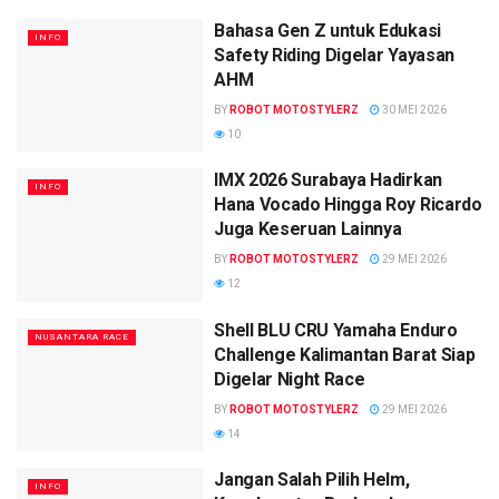
Bahasa Gen Z untuk Edukasi
INFO
Safety Riding Digelar Yayasan
AHM
BY
ROBOT MOTOSTYLERZ
30 MEI 2026
10
IMX 2026 Surabaya Hadirkan
INFO
Hana Vocado Hingga Roy Ricardo
Juga Keseruan Lainnya
BY
ROBOT MOTOSTYLERZ
29 MEI 2026
12
Shell BLU CRU Yamaha Enduro
NUSANTARA RACE
Challenge Kalimantan Barat Siap
Digelar Night Race
BY
ROBOT MOTOSTYLERZ
29 MEI 2026
14
Jangan Salah Pilih Helm,
INFO