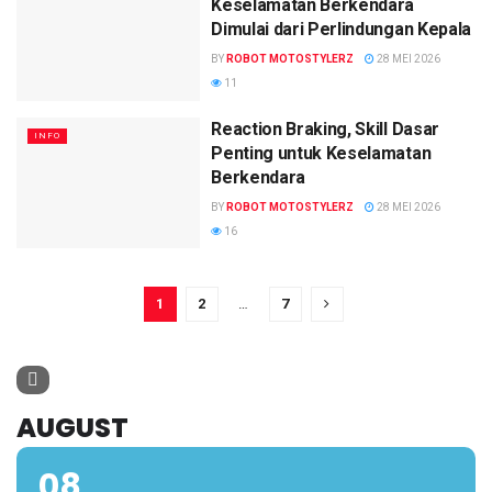
Keselamatan Berkendara
Dimulai dari Perlindungan Kepala
BY
ROBOT MOTOSTYLERZ
28 MEI 2026
11
Reaction Braking, Skill Dasar
INFO
Penting untuk Keselamatan
Berkendara
BY
ROBOT MOTOSTYLERZ
28 MEI 2026
16
1
2
…
7
AUGUST
08