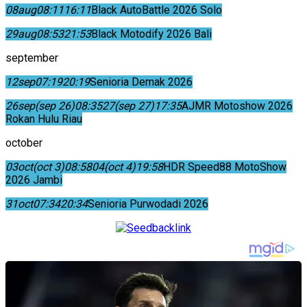
08
aug
08:11
16:11
Black AutoBattle 2026 Solo
29
aug
08:53
21:53
Black Motodify 2026 Bali
september
12
sep
07:19
20:19
Senioria Demak 2026
26
sep
(sep 26)
08:35
27
(sep 27)
17:35
AJMR Motoshow 2026
Rokan Hulu Riau
october
03
oct
(oct 3)
08:58
04
(oct 4)
19:58
HDR Speed88 MotoShow
2026 Jambi
31
oct
07:34
20:34
Senioria Purwodadi 2026