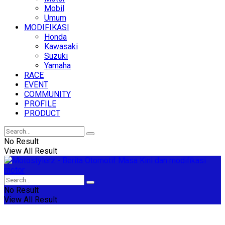
Mobil
Umum
MODIFIKASI
Honda
Kawasaki
Suzuki
Yamaha
RACE
EVENT
COMMUNITY
PROFILE
PRODUCT
No Result
View All Result
No Result
View All Result