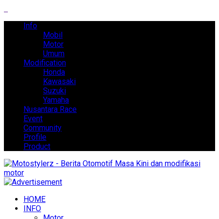
Info
Mobil
Motor
Umum
Modification
Honda
Kawasaki
Suzuki
Yamaha
Nusantara Race
Event
Community
Profile
Product
HOME
INFO
Motor