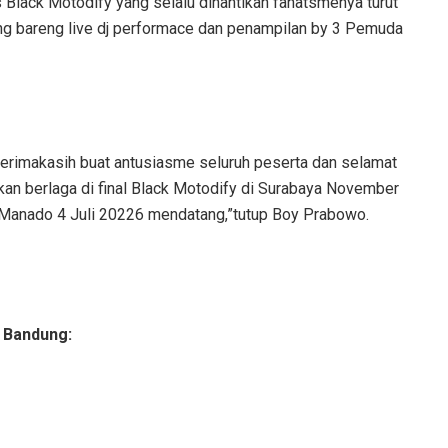
 Black Motodify yang selalu dinantikan fanatsmenya turut
g bareng live dj performace dan penampilan by 3 Pemuda
 terimakasih buat antusiasme seluruh peserta dan selamat
an berlaga di final Black Motodify di Surabaya November
 Manado 4 Juli 20226 mendatang,”tutup Boy Prabowo.
 Bandung: