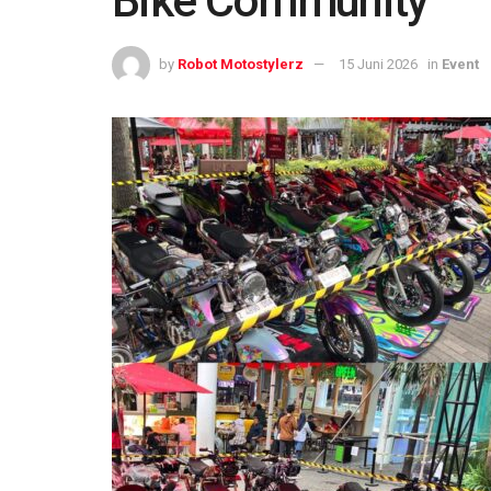
Bike Community
by
Robot Motostylerz
15 Juni 2026
in
Event