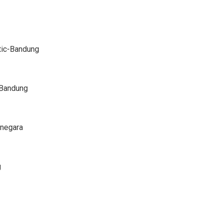
tic-Bandung
-Bandung
rnegara
g