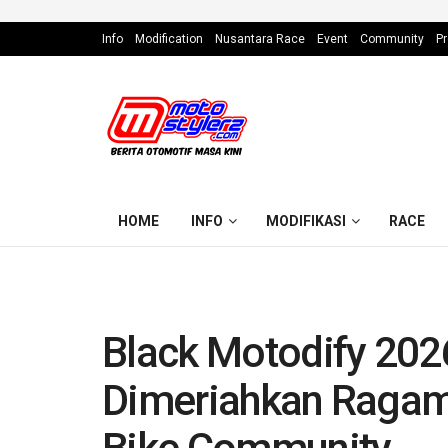
Info
Modification
Nusantara Race
Event
Community
Pr
HOME
INFO
MODIFIKASI
RACE
Black Motodify 20
Dimeriahkan Ragam