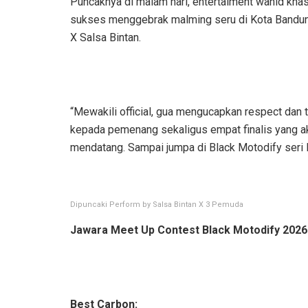
Puncaknya di malam hari, entertaiment wahid khas
sukses menggebrak malming seru di Kota Bandun
X Salsa Bintan.
“Mewakili official, gua mengucapkan respect dan
kepada pemenang sekaligus empat finalis yang ak
mendatang. Sampai jumpa di Black Motodify seri
Dipuncaki Perform by Salsa Bintan X 3 Pemuda
Jawara Meet Up Contest Black Motodify 2026
Best Carbon: