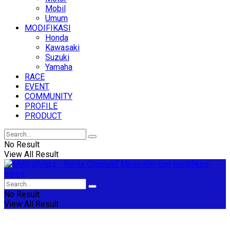
Mobil
Umum
MODIFIKASI
Honda
Kawasaki
Suzuki
Yamaha
RACE
EVENT
COMMUNITY
PROFILE
PRODUCT
No Result
View All Result
No Result
View All Result