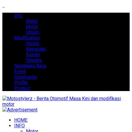
Info
Mobil
Motor
Umum
Modification
Honda
Kawasaki
Suzuki
Yamaha
Nusantara Race
Event
Community
Profile
Product
HOME
INFO
Motor