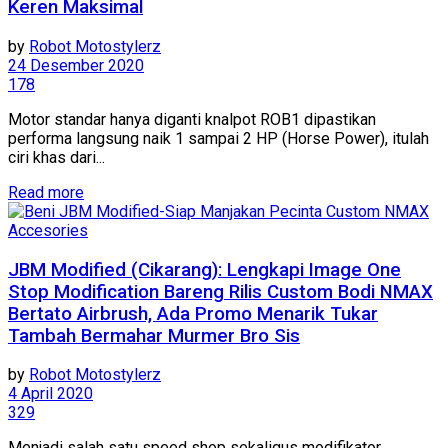
Keren Maksimal
by
Robot Motostylerz
24 Desember 2020
178
Motor standar hanya diganti knalpot ROB1 dipastikan
performa langsung naik 1 sampai 2 HP (Horse Power), itulah
ciri khas dari...
Read more
Accesories
JBM Modified (Cikarang): Lengkapi Image One
Stop Modification Bareng Rilis Custom Bodi NMAX
Bertato Airbrush, Ada Promo Menarik Tukar
Tambah Bermahar Murmer Bro Sis
by
Robot Motostylerz
4 April 2020
329
Menjadi salah satu speed shop sekaligus modifikator