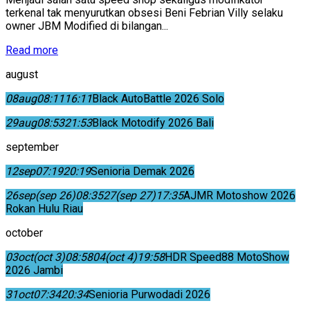
terkenal tak menyurutkan obsesi Beni Febrian Villy selaku
owner JBM Modified di bilangan...
Read more
august
08
aug
08:11
16:11
Black AutoBattle 2026 Solo
29
aug
08:53
21:53
Black Motodify 2026 Bali
september
12
sep
07:19
20:19
Senioria Demak 2026
26
sep
(sep 26)
08:35
27
(sep 27)
17:35
AJMR Motoshow 2026
Rokan Hulu Riau
october
03
oct
(oct 3)
08:58
04
(oct 4)
19:58
HDR Speed88 MotoShow
2026 Jambi
31
oct
07:34
20:34
Senioria Purwodadi 2026