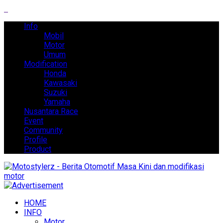
Info
Mobil
Motor
Umum
Modification
Honda
Kawasaki
Suzuki
Yamaha
Nusantara Race
Event
Community
Profile
Product
HOME
INFO
Motor