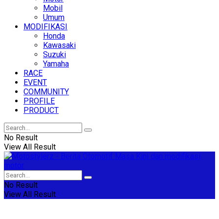
Mobil
Umum
MODIFIKASI
Honda
Kawasaki
Suzuki
Yamaha
RACE
EVENT
COMMUNITY
PROFILE
PRODUCT
No Result
View All Result
No Result
View All Result