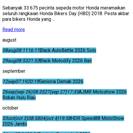
Sebanyak 33.675 pecinta sepeda motor Honda meramaikan
seluruh rangkaian Honda Bikers Day (HBD) 2018. Pesta akbar
para bikers Honda yang ...
Read more
august
08
aug
08:11
16:11
Black AutoBattle 2026 Solo
29
aug
08:53
21:53
Black Motodify 2026 Bali
september
12
sep
07:19
20:19
Senioria Demak 2026
26
sep
(sep 26)
08:35
27
(sep 27)
17:35
AJMR Motoshow 2026
Rokan Hulu Riau
october
03
oct
(oct 3)
08:58
04
(oct 4)
19:58
HDR Speed88 MotoShow
2026 Jambi