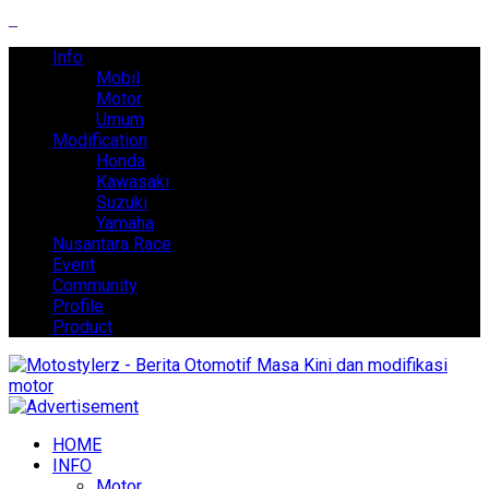
Info
Mobil
Motor
Umum
Modification
Honda
Kawasaki
Suzuki
Yamaha
Nusantara Race
Event
Community
Profile
Product
HOME
INFO
Motor