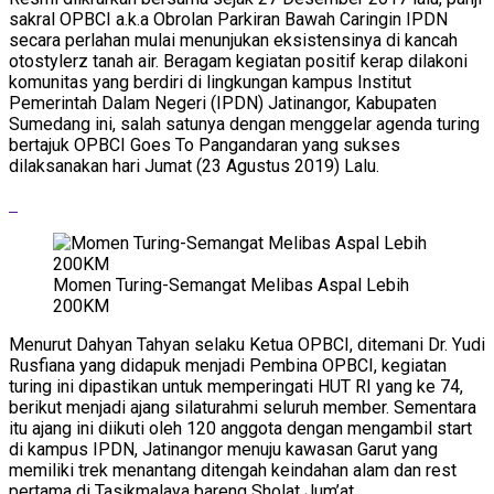
sakral OPBCI a.k.a Obrolan Parkiran Bawah Caringin IPDN
secara perlahan mulai menunjukan eksistensinya di kancah
otostylerz tanah air. Beragam kegiatan positif kerap dilakoni
komunitas yang berdiri di lingkungan kampus Institut
Pemerintah Dalam Negeri (IPDN) Jatinangor, Kabupaten
Sumedang ini, salah satunya dengan menggelar agenda turing
bertajuk OPBCI Goes To Pangandaran yang sukses
dilaksanakan hari Jumat (23 Agustus 2019) Lalu.
Momen Turing-Semangat Melibas Aspal Lebih
200KM
Menurut Dahyan Tahyan selaku Ketua OPBCI, ditemani Dr. Yudi
Rusfiana yang didapuk menjadi Pembina OPBCI, kegiatan
turing ini dipastikan untuk memperingati HUT RI yang ke 74,
berikut menjadi ajang silaturahmi seluruh member. Sementara
itu ajang ini diikuti oleh 120 anggota dengan mengambil start
di kampus IPDN, Jatinangor menuju kawasan Garut yang
memiliki trek menantang ditengah keindahan alam dan rest
pertama di Tasikmalaya bareng Sholat Jum’at.