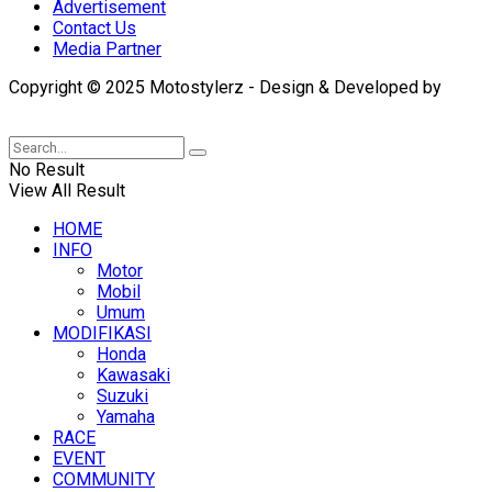
Advertisement
Contact Us
Media Partner
Copyright © 2025 Motostylerz - Design & Developed by
XUANTUM
No Result
View All Result
HOME
INFO
Motor
Mobil
Umum
MODIFIKASI
Honda
Kawasaki
Suzuki
Yamaha
RACE
EVENT
COMMUNITY