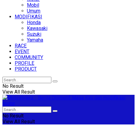
Mobil
Umum
MODIFIKASI
Honda
Kawasaki
Suzuki
Yamaha
RACE
EVENT
COMMUNITY
PROFILE
PRODUCT
No Result
View All Result
No Result
View All Result