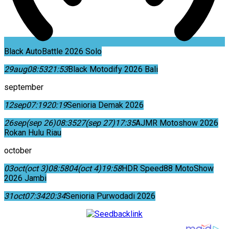
Black AutoBattle 2026 Solo
29
aug
08:53
21:53
Black Motodify 2026 Bali
september
12
sep
07:19
20:19
Senioria Demak 2026
26
sep
(sep 26)
08:35
27
(sep 27)
17:35
AJMR Motoshow 2026
Rokan Hulu Riau
october
03
oct
(oct 3)
08:58
04
(oct 4)
19:58
HDR Speed88 MotoShow
2026 Jambi
31
oct
07:34
20:34
Senioria Purwodadi 2026