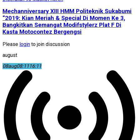
Mechanniversary XIII HMM Politeknik Sukabumi
“2019: Kian Meriah & Special Di Momen Ke 3,
Bangkitkan Semangat Modifstylerz Plat F Di
Kasta Motocontez Bergengsi
Please
login
to join discussion
august
08
aug
08:11
16:11