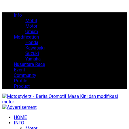
Info
Mobil
Motor
Umum
Modification
Honda
Kawasaki
Suzuki
Yamaha
Nusantara Race
Event
Community
Profile
Product
HOME
INFO
Motor