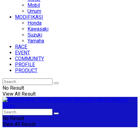
Mobil
Umum
MODIFIKASI
Honda
Kawasaki
Suzuki
Yamaha
RACE
EVENT
COMMUNITY
PROFILE
PRODUCT
No Result
View All Result
No Result
View All Result