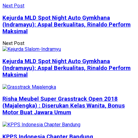
Next Post
Kejurda MLD Spot Night Auto Gymkhana
(Indramayu): Aspal Berkualitas, Rinaldo Perform
Maksimal
Next Post
Kejurda MLD Spot Night Auto Gymkhana
(Indramayu): Aspal Berkualitas, Rinaldo Perform
Maksimal
Risha Meubel Super Grasstrack Open 2018
(Majalengka) : Diserukan Kelas Wanita, Bonus
Motor Buat Jawara Umum
KPPS Indonesia Chapter Bandung