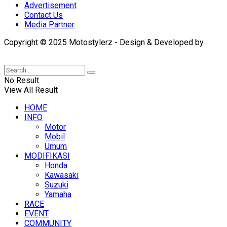
Advertisement
Contact Us
Media Partner
Copyright © 2025 Motostylerz - Design & Developed by
XUANTUM
No Result
View All Result
HOME
INFO
Motor
Mobil
Umum
MODIFIKASI
Honda
Kawasaki
Suzuki
Yamaha
RACE
EVENT
COMMUNITY