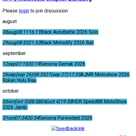
Please
login
to join discussion
august
08
aug
08:11
16:11
Black AutoBattle 2026 Solo
29
aug
08:53
21:53
Black Motodify 2026 Bali
september
12
sep
07:19
20:19
Senioria Demak 2026
26
sep
(sep 26)
08:35
27
(sep 27)
17:35
AJMR Motoshow 2026
Rokan Hulu Riau
october
03
oct
(oct 3)
08:58
04
(oct 4)
19:58
HDR Speed88 MotoShow
2026 Jambi
31
oct
07:34
20:34
Senioria Purwodadi 2026