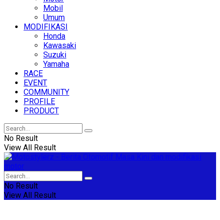
Mobil
Umum
MODIFIKASI
Honda
Kawasaki
Suzuki
Yamaha
RACE
EVENT
COMMUNITY
PROFILE
PRODUCT
No Result
View All Result
No Result
View All Result