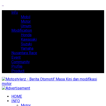
Info
Mobil
Motor
Umum
Modification
Honda
Kawasaki
Suzuki
Yamaha
Nusantara Race
Event
Community
Profile
Product
HOME
INFO
Motor