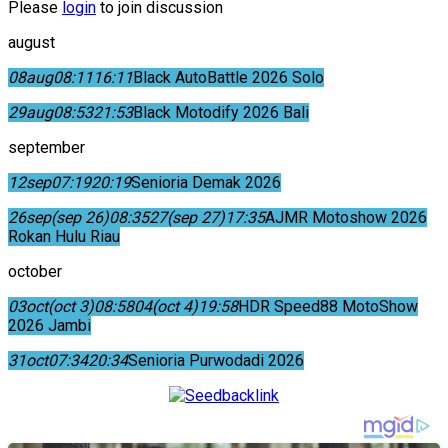
Please
login
to join discussion
august
08
aug
08:11
16:11
Black AutoBattle 2026 Solo
29
aug
08:53
21:53
Black Motodify 2026 Bali
september
12
sep
07:19
20:19
Senioria Demak 2026
26
sep
(sep 26)
08:35
27
(sep 27)
17:35
AJMR Motoshow 2026
Rokan Hulu Riau
october
03
oct
(oct 3)
08:58
04
(oct 4)
19:58
HDR Speed88 MotoShow
2026 Jambi
31
oct
07:34
20:34
Senioria Purwodadi 2026