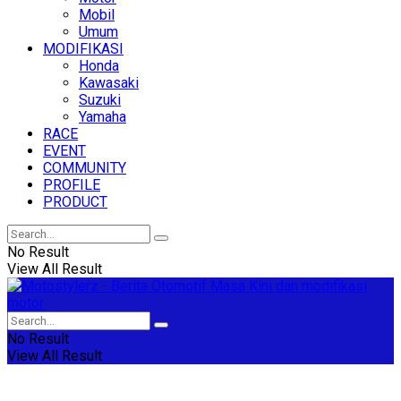
Mobil
Umum
MODIFIKASI
Honda
Kawasaki
Suzuki
Yamaha
RACE
EVENT
COMMUNITY
PROFILE
PRODUCT
No Result
View All Result
No Result
View All Result