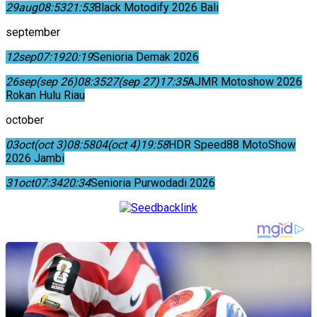
29
aug
08:53
21:53
Black Motodify 2026 Bali
september
12
sep
07:19
20:19
Senioria Demak 2026
26
sep
(sep 26)
08:35
27
(sep 27)
17:35
AJMR Motoshow 2026
Rokan Hulu Riau
october
03
oct
(oct 3)
08:58
04
(oct 4)
19:58
HDR Speed88 MotoShow
2026 Jambi
31
oct
07:34
20:34
Senioria Purwodadi 2026