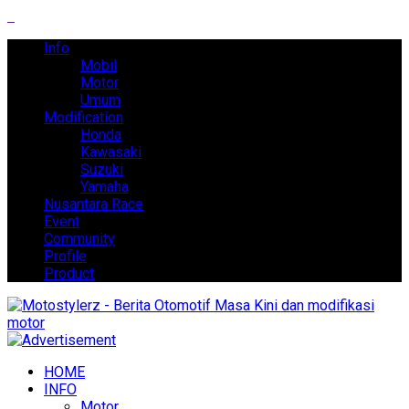
Info
Mobil
Motor
Umum
Modification
Honda
Kawasaki
Suzuki
Yamaha
Nusantara Race
Event
Community
Profile
Product
HOME
INFO
Motor