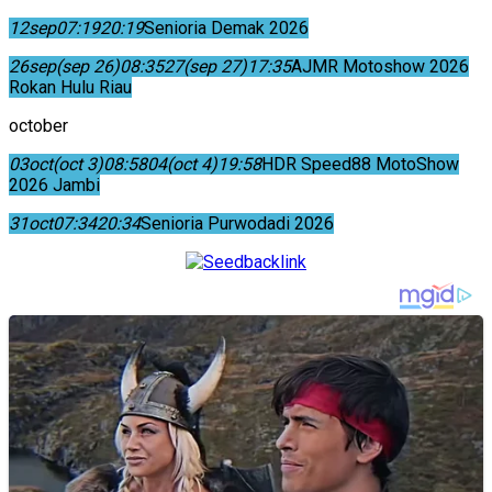
12
sep
07:19
20:19
Senioria Demak 2026
26
sep
(sep 26)
08:35
27
(sep 27)
17:35
AJMR Motoshow 2026
Rokan Hulu Riau
october
03
oct
(oct 3)
08:58
04
(oct 4)
19:58
HDR Speed88 MotoShow
2026 Jambi
31
oct
07:34
20:34
Senioria Purwodadi 2026