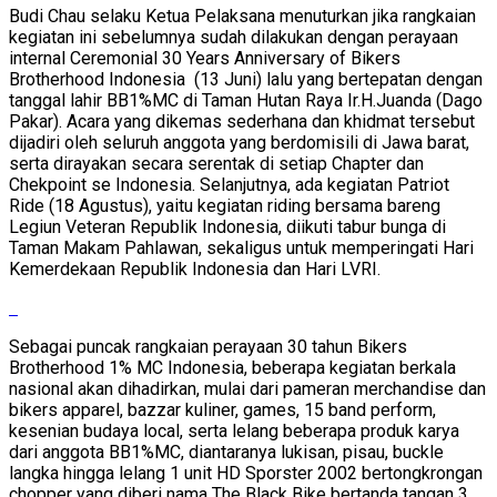
Budi Chau selaku Ketua Pelaksana menuturkan jika rangkaian
kegiatan ini sebelumnya sudah dilakukan dengan perayaan
internal Ceremonial 30 Years Anniversary of Bikers
Brotherhood Indonesia (13 Juni) lalu yang bertepatan dengan
tanggal lahir BB1%MC di Taman Hutan Raya Ir.H.Juanda (Dago
Pakar). Acara yang dikemas sederhana dan khidmat tersebut
dijadiri oleh seluruh anggota yang berdomisili di Jawa barat,
serta dirayakan secara serentak di setiap Chapter dan
Chekpoint se Indonesia. Selanjutnya, ada kegiatan Patriot
Ride (18 Agustus), yaitu kegiatan riding bersama bareng
Legiun Veteran Republik Indonesia, diikuti tabur bunga di
Taman Makam Pahlawan, sekaligus untuk memperingati Hari
Kemerdekaan Republik Indonesia dan Hari LVRI.
Sebagai puncak rangkaian perayaan 30 tahun Bikers
Brotherhood 1% MC Indonesia, beberapa kegiatan berkala
nasional akan dihadirkan, mulai dari pameran merchandise dan
bikers apparel, bazzar kuliner, games, 15 band perform,
kesenian budaya local, serta lelang beberapa produk karya
dari anggota BB1%MC, diantaranya lukisan, pisau, buckle
langka hingga lelang 1 unit HD Sporster 2002 bertongkrongan
chopper yang diberi nama The Black Bike bertanda tangan 3