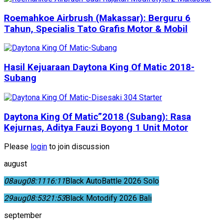
Roemahkoe Airbrush (Makassar): Berguru 6
Tahun, Specialis Tato Grafis Motor & Mobil
Hasil Kejuaraan Daytona King Of Matic 2018-
Subang
Daytona King Of Matic”2018 (Subang): Rasa
Kejurnas, Aditya Fauzi Boyong 1 Unit Motor
Please
login
to join discussion
august
08
aug
08:11
16:11
Black AutoBattle 2026 Solo
29
aug
08:53
21:53
Black Motodify 2026 Bali
september