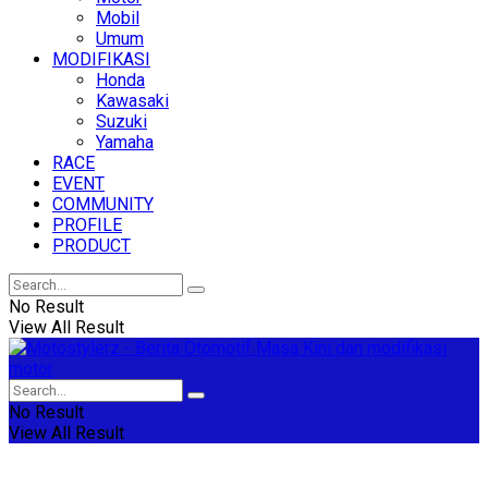
Mobil
Umum
MODIFIKASI
Honda
Kawasaki
Suzuki
Yamaha
RACE
EVENT
COMMUNITY
PROFILE
PRODUCT
No Result
View All Result
No Result
View All Result