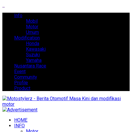
Info
Mobil
Motor
Umum
Modification
Honda
Kawasaki
Suzuki
Yamaha
Nusantara Race
Event
Community
Profile
Product
HOME
INFO
Motor