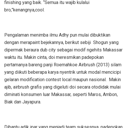
finishing yang baik. “Semua itu wajib kulalui
bro,”kenangnya,cool.
Pengalaman menimba ilmu Adhy pun mulai dibuktikan
dengan merapaint bejekannya, berikut sebiji Shogun yang
dipermak beraura dub city sebagai modif ngehits Makassar
waktu itu. Makin cinta, doi meresmikan padepokan
pertamanya bareng panji Roemahkoe Airbrush (2013) silam
yang diikuti beberapa karya nyentrik untuk modal mencicipi
gelaran modification contest local maupun nasional. Makin
ajib, airbrush grafis yang digeluti doi secara otodidak mulai
diminati konsumen luar Makassar, seperti Maros, Ambon,
Biak dan Jayapura.
Dibantu adik ipar yang menjadi team suksesnya, padepokan