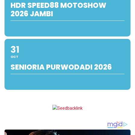
HDR SPEED88 MOTOSHOW
2026 JAMBI
31
OCT
SENIORIA PURWODADI 2026