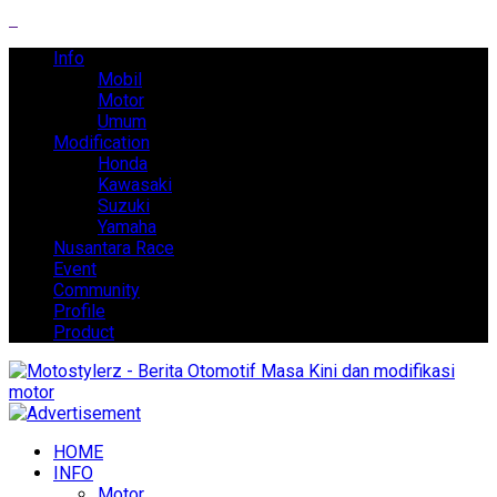
Info
Mobil
Motor
Umum
Modification
Honda
Kawasaki
Suzuki
Yamaha
Nusantara Race
Event
Community
Profile
Product
HOME
INFO
Motor