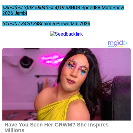
03
oct
(oct 3)
08:58
04
(oct 4)
19:58
HDR Speed88 MotoShow
2026 Jambi
31
oct
07:34
20:34
Senioria Purwodadi 2026