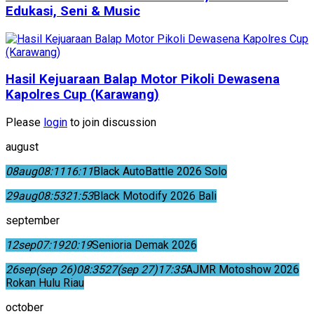
Edukasi, Seni & Music
Hasil Kejuaraan Balap Motor Pikoli Dewasena
Kapolres Cup (Karawang)
Please
login
to join discussion
august
08
aug
08:11
16:11
Black AutoBattle 2026 Solo
29
aug
08:53
21:53
Black Motodify 2026 Bali
september
12
sep
07:19
20:19
Senioria Demak 2026
26
sep
(sep 26)
08:35
27
(sep 27)
17:35
AJMR Motoshow 2026
Rokan Hulu Riau
october