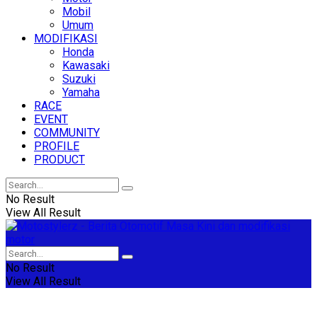
Mobil
Umum
MODIFIKASI
Honda
Kawasaki
Suzuki
Yamaha
RACE
EVENT
COMMUNITY
PROFILE
PRODUCT
No Result
View All Result
No Result
View All Result