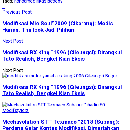
Tags:
honda
modifikasi
scoopy
Previous Post
Modifikasi Mio Soul”2009 (Cikarang): Modis
Harian, Thailook Jadi Pilihan
Next Post
Modifikasi RX King “1996 (Cileungsi): Dirangkul
Tato Realish, Bengkel Kian Eksis
Next Post
Modifikasi RX King “1996 (Cileungsi): Dirangkul
Tato Realish, Bengkel Kian Eksis
Mechavolution STT Texmaco ”2018 (Subang):
Perdana Gelar Kontes Modifikasi, Dimeriahkan