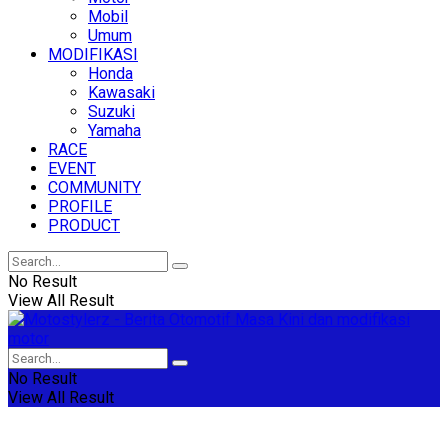
Mobil
Umum
MODIFIKASI
Honda
Kawasaki
Suzuki
Yamaha
RACE
EVENT
COMMUNITY
PROFILE
PRODUCT
No Result
View All Result
No Result
View All Result