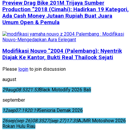
Preview Drag Bike 201M Trijaya Sumber
Production “2018 (Cimahi): Hadirkan 19 Kategori,
Ada Cash Money Jutaan Rupiah Buat Juara
Umum Open & Pemula
Modifikasi Nouvo “2004 (Palembang): Nyentrik
Diajak Ke Kantor, Bukti Real Thailook Sejati
Please
login
to join discussion
august
29
aug
08:53
21:53
Black Motodify 2026 Bali
september
12
sep
07:19
20:19
Senioria Demak 2026
26
sep
(sep 26)
08:35
27
(sep 27)
17:35
AJMR Motoshow 2026
Rokan Hulu Riau