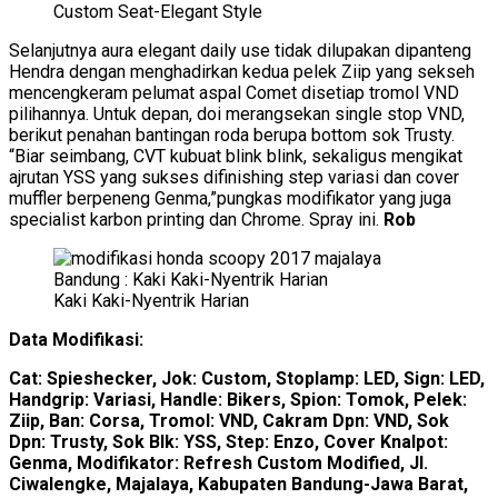
Custom Seat-Elegant Style
Selanjutnya aura elegant daily use tidak dilupakan dipanteng
Hendra dengan menghadirkan kedua pelek Ziip yang sekseh
mencengkeram pelumat aspal Comet disetiap tromol VND
pilihannya. Untuk depan, doi merangsekan single stop VND,
berikut penahan bantingan roda berupa bottom sok Trusty.
“Biar seimbang, CVT kubuat blink blink, sekaligus mengikat
ajrutan YSS yang sukses difinishing step variasi dan cover
muffler berpeneng Genma,”pungkas modifikator yang juga
specialist karbon printing dan Chrome. Spray ini.
Rob
Kaki Kaki-Nyentrik Harian
Data Modifikasi:
Cat: Spieshecker, Jok: Custom, Stoplamp: LED, Sign: LED,
Handgrip: Variasi, Handle: Bikers, Spion: Tomok, Pelek:
Ziip, Ban: Corsa, Tromol: VND, Cakram Dpn: VND, Sok
Dpn: Trusty, Sok Blk: YSS, Step: Enzo, Cover Knalpot:
Genma, Modifikator: Refresh Custom Modified, Jl.
Ciwalengke, Majalaya, Kabupaten Bandung-Jawa Barat,