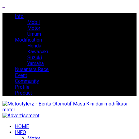
Info
Mobil
Motor
Umum
Modification
Honda
Kawasaki
Suzuki
Yamaha
Nusantara Race
Event
Community
Profile
Product
HOME
INFO
Motor