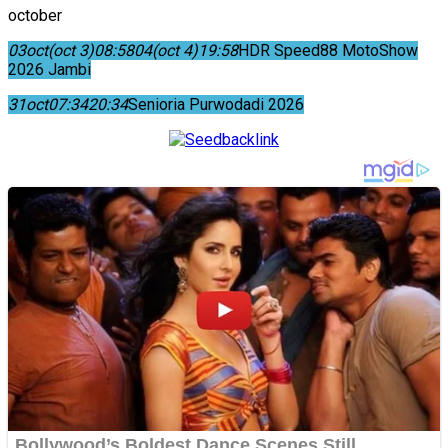
october
03
oct
(oct 3)
08:58
04
(oct 4)
19:58
HDR Speed88 MotoShow
2026 Jambi
31
oct
07:34
20:34
Senioria Purwodadi 2026