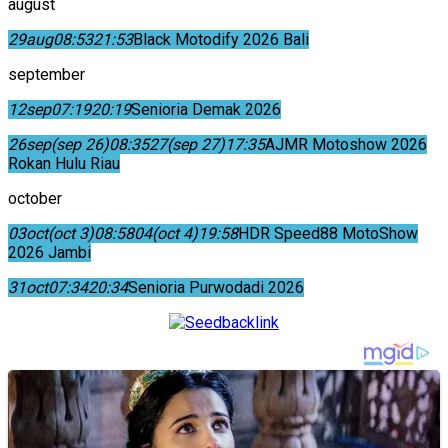
august
29
aug
08:53
21:53
Black Motodify 2026 Bali
september
12
sep
07:19
20:19
Senioria Demak 2026
26
sep
(sep 26)
08:35
27
(sep 27)
17:35
AJMR Motoshow 2026
Rokan Hulu Riau
october
03
oct
(oct 3)
08:58
04
(oct 4)
19:58
HDR Speed88 MotoShow
2026 Jambi
31
oct
07:34
20:34
Senioria Purwodadi 2026