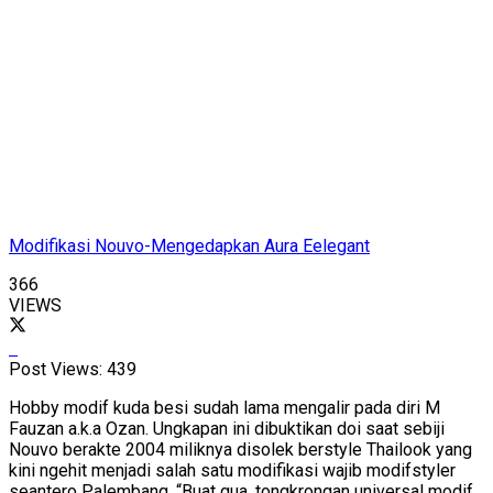
Modifikasi Nouvo-Mengedapkan Aura Eelegant
366
VIEWS
Post Views:
439
Hobby modif kuda besi sudah lama mengalir pada diri M
Fauzan a.k.a Ozan. Ungkapan ini dibuktikan doi saat sebiji
Nouvo berakte 2004 miliknya disolek berstyle Thailook yang
kini ngehit menjadi salah satu modifikasi wajib modifstyler
seantero Palembang. “Buat gua, tongkrongan universal modif