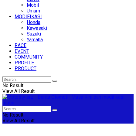
Mobil
Umum
MODIFIKASI
Honda
Kawasaki
Suzuki
Yamaha
RACE
EVENT
COMMUNITY
PROFILE
PRODUCT
No Result
View All Result
No Result
View All Result