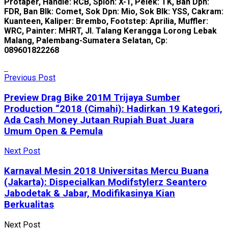
Protaper, Handle: RCB, Spion: X-1, Pelek: TK, Ban Dpn:
FDR, Ban Blk: Comet, Sok Dpn: Mio, Sok Blk: YSS, Cakram:
Kuanteen, Kaliper: Brembo, Footstep: Aprilia, Muffler:
WRC, Painter: MHRT, Jl. Talang Kerangga Lorong Lebak
Malang, Palembang-Sumatera Selatan, Cp:
089601822268
Previous Post
Preview Drag Bike 201M Trijaya Sumber
Production “2018 (Cimahi): Hadirkan 19 Kategori,
Ada Cash Money Jutaan Rupiah Buat Juara
Umum Open & Pemula
Next Post
Karnaval Mesin 2018 Universitas Mercu Buana
(Jakarta): Dispecialkan Modifstylerz Seantero
Jabodetak & Jabar, Modifikasinya Kian
Berkualitas
Next Post