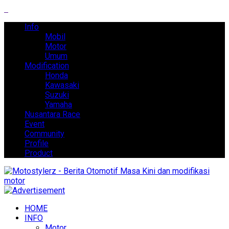
Info
Mobil
Motor
Umum
Modification
Honda
Kawasaki
Suzuki
Yamaha
Nusantara Race
Event
Community
Profile
Product
HOME
INFO
Motor