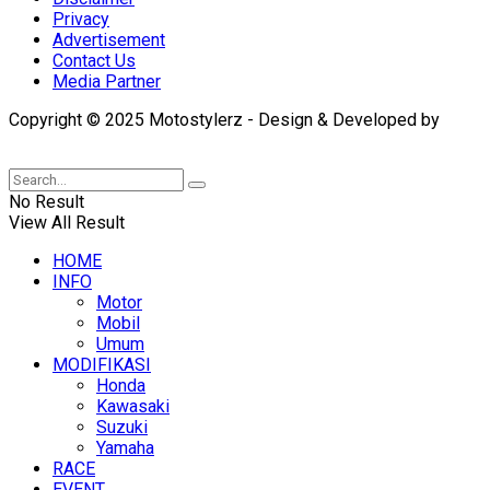
Privacy
Advertisement
Contact Us
Media Partner
Copyright © 2025 Motostylerz - Design & Developed by
XUANTUM
No Result
View All Result
HOME
INFO
Motor
Mobil
Umum
MODIFIKASI
Honda
Kawasaki
Suzuki
Yamaha
RACE
EVENT