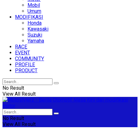
Mobil
Umum
MODIFIKASI
Honda
Kawasaki
Suzuki
Yamaha
RACE
EVENT
COMMUNITY
PROFILE
PRODUCT
No Result
View All Result
No Result
View All Result