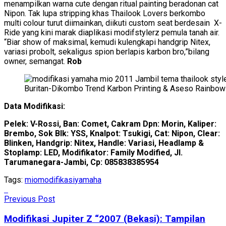
menampilkan warna cute dengan ritual painting beradonan cat
Nipon. Tak lupa stripping khas Thailook Lovers berkombo
multi colour turut diimainkan, diikuti custom seat berdesain X-
Ride yang kini marak diaplikasi modifstylerz pemula tanah air.
“Biar show of maksimal, kemudi kulengkapi handgrip Nitex,
variasi probolt, sekaligus spion berlapis karbon bro,”bilang
owner, semangat.
Rob
Buritan-Dikombo Trend Karbon Printing & Aseso Rainbow
Data Modifikasi:
Pelek: V-Rossi, Ban: Comet, Cakram Dpn: Morin, Kaliper:
Brembo, Sok Blk: YSS, Knalpot: Tsukigi, Cat: Nipon, Clear:
Blinken, Handgrip: Nitex, Handle: Variasi, Headlamp &
Stoplamp: LED, Modifikator: Family Modified, Jl.
Tarumanegara-Jambi, Cp: 085838385954
Tags:
mio
modifikasi
yamaha
Previous Post
Modifikasi Jupiter Z “2007 (Bekasi): Tampilan