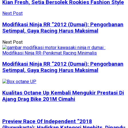
Kian Fresh, Setia Bersolek Rookies Fashion Style
Next Post
Modifikasi Ninja RR “2012 (Dumai): Pengorbanan
Setimpal, Gaya Racing Harus Maksimal
Next Post
Modifikasi Ninja RR “2012 (Dumai): Pengorbanan
Setimpal, Gaya Racing Harus Maksimal
Kualitas Octane Up Kembali Mengukir Prestasi Di
Ajang Drag Bike 201M Cimahi
Preview Race Of Independent “2018
(Purwakarta): Hadirkan Kategori Ngehits, Dipandu