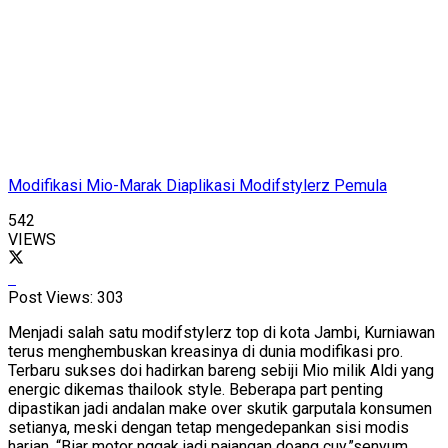
Modifikasi Mio-Marak Diaplikasi Modifstylerz Pemula
542
VIEWS
Post Views:
303
Menjadi salah satu modifstylerz top di kota Jambi, Kurniawan
terus menghembuskan kreasinya di dunia modifikasi pro.
Terbaru sukses doi hadirkan bareng sebiji Mio milik Aldi yang
energic dikemas thailook style. Beberapa part penting
dipastikan jadi andalan make over skutik garputala konsumen
setianya, meski dengan tetap mengedepankan sisi modis
harian. “Biar motor nggak jadi pajangan doang cuy,”senyum