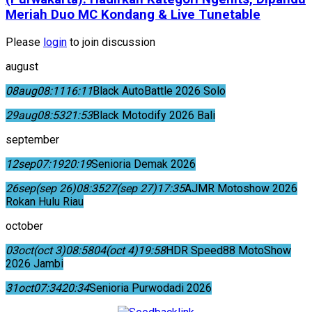
Meriah Duo MC Kondang & Live Tunetable
Please
login
to join discussion
august
08
aug
08:11
16:11
Black AutoBattle 2026 Solo
29
aug
08:53
21:53
Black Motodify 2026 Bali
september
12
sep
07:19
20:19
Senioria Demak 2026
26
sep
(sep 26)
08:35
27
(sep 27)
17:35
AJMR Motoshow 2026
Rokan Hulu Riau
october
03
oct
(oct 3)
08:58
04
(oct 4)
19:58
HDR Speed88 MotoShow
2026 Jambi
31
oct
07:34
20:34
Senioria Purwodadi 2026