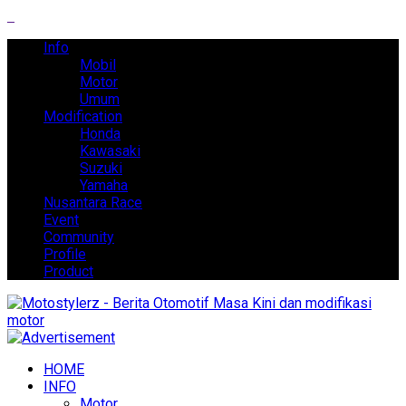
Info
Mobil
Motor
Umum
Modification
Honda
Kawasaki
Suzuki
Yamaha
Nusantara Race
Event
Community
Profile
Product
HOME
INFO
Motor