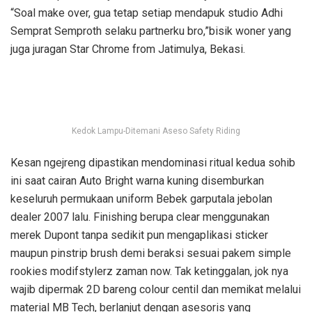
“Soal make over, gua tetap setiap mendapuk studio Adhi
Semprat Semproth selaku partnerku bro,”bisik woner yang
juga juragan Star Chrome from Jatimulya, Bekasi.
Kedok Lampu-Ditemani Aseso Safety Riding
Kesan ngejreng dipastikan mendominasi ritual kedua sohib
ini saat cairan Auto Bright warna kuning disemburkan
keseluruh permukaan uniform Bebek garputala jebolan
dealer 2007 lalu. Finishing berupa clear menggunakan
merek Dupont tanpa sedikit pun mengaplikasi sticker
maupun pinstrip brush demi beraksi sesuai pakem simple
rookies modifstylerz zaman now. Tak ketinggalan, jok nya
wajib dipermak 2D bareng colour centil dan memikat melalui
material MB Tech, berlanjut dengan asesoris yang