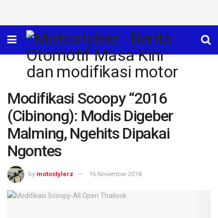
Modifikasi Scoopy “2016
(Cibinong): Modis Digeber
Malming, Ngehits Dipakai
Ngontes
by
motostylerz
16 November 2018