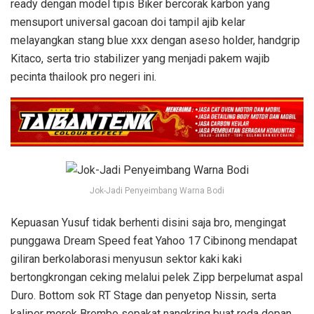
ready dengan model tipis Biker bercorak karbon yang
mensuport universal gacoan doi tampil ajib kelar
melayangkan stang blue xxx dengan aseso holder, handgrip
Kitaco, serta trio stabilizer yang menjadi pakem wajib
pecinta thailook pro negeri ini.
Jok-Jadi Penyeimbang Warna Bodi
Kepuasan Yusuf tidak berhenti disini saja bro, mengingat
punggawa Dream Speed feat Yahoo 17 Cibinong mendapat
giliran berkolaborasi menyusun sektor kaki kaki
bertongkrongan ceking melalui pelek Zipp berpelumat aspal
Duro. Bottom sok RT Stage dan penyetop Nissin, serta
kaliper merek Brembo sepakat nangkring buat roda depan.