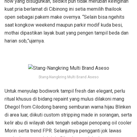
now yang disuguhkan, sedikit pun tidak merubah keinginan
kuat pria berlamat di Cibinong ini setia memilih thailook
open sebagai pakem make overnya. “Selain bisa ngehits
saat kongkow weekend maupun parkir modif kuda besi,
mothai dipastikan layak buat yang pengen tampil beda dan
harian sob,”ujarnya.
Stang-Nangkring Multi Brand Aseso
Untuk menyulap bodiwork tampil fresh dan elegant, perlu
ritual khusus di bidang repaint yang mulus dilakoni mang
Dhegol from Cilodong bareng semburan warna hijau Blinken
di area luar, diikuti custom stripping made in sorangan, serta
kelir abu di wilayah dek tengah sebagai penopang oil cooler
Morin serta trend FPR. Selanjutnya pengganti jok lawas